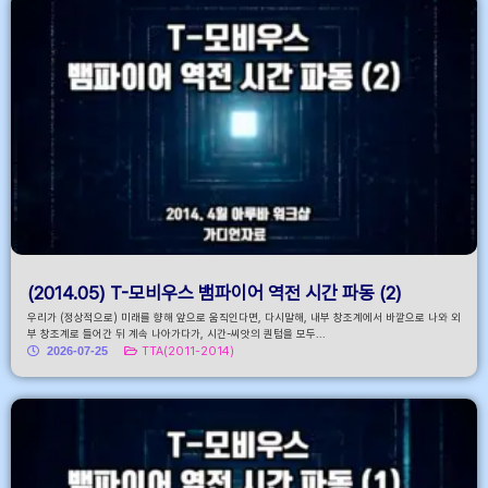
(2014.05) T-모비우스 뱀파이어 역전 시간 파동 (2)
우리가 (정상적으로) 미래를 향해 앞으로 움직인다면, 다시말해, 내부 창조계에서 바깥으로 나와 외
부 창조계로 들어간 뒤 계속 나아가다가, 시간-씨앗의 퀀텀을 모두...
2026-07-25
TTA(2011-2014)