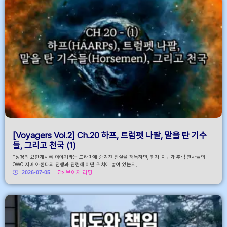
[Voyagers Vol.2] Ch.20 하프, 트럼펫 나팔, 말을 탄 기수
들, 그리고 천국 (1)
*성경의 요한계시록 이야기라는 드라마에 숨겨진 진실을 해독하면, 현재 지구가 추락 천사들의
OWO 지배 아젠다의 진행과 관련해 어떤 위치에 놓여 있는지,...
2026-07-05
보이저 리딩