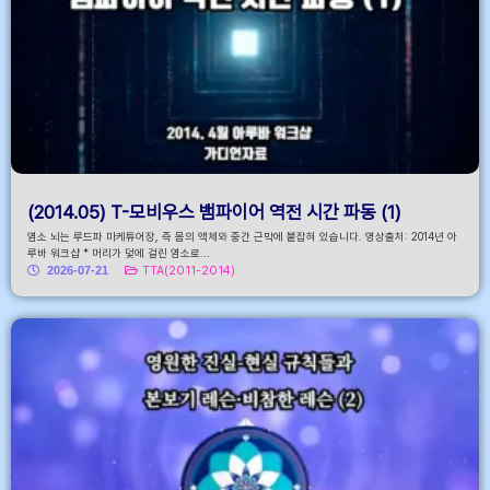
(2014.05) T-모비우스 뱀파이어 역전 시간 파동 (1)
염소 뇌는 루드파 마케튜어장, 즉 몸의 액체와 중간 근막에 붙잡혀 있습니다. 영상출처: 2014년 아
루바 워크샵 * 머리가 덫에 걸린 염소로...
2026-07-21
TTA(2011-2014)