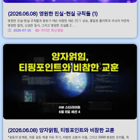
(2026.06.08) 영원한 진실-현실 규칙들 (1)
영원한 진실-현실 규칙들과 본보기 레슨·비참한 레슨 (1) 1. 상승, 통일장 물리학과 의식의 자연적·
영원한 법칙, 신성한 질서, 그리고 영원한 진실들 2....
2026-07-15
가디언 최신정보
(2026.06.08) 양자얽힘, 티핑포인트와 비참한 교훈
*갈등의 임계점, 최종 갈등 해결 치유 주기, 비참한 교훈의 귀결, 그리고 5RRR 영원한 진리들, 즉