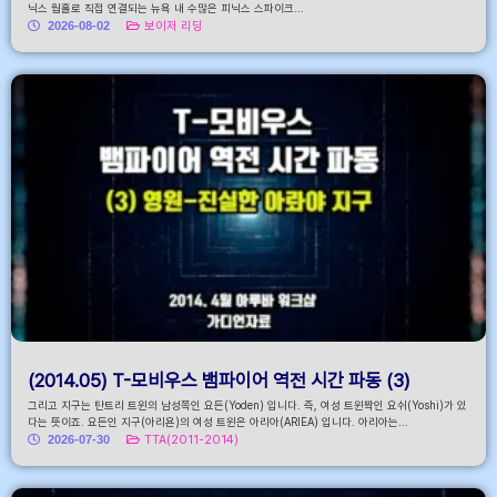
닉스 웜홀로 직접 연결되는 뉴욕 내 수많은 피닉스 스파이크...
2026-08-02
보이저 리딩
(2014.05) T-모비우스 뱀파이어 역전 시간 파동 (3)
그리고 지구는 탄트리 트윈의 남성쪽인 요든(Yoden) 입니다. 즉, 여성 트윈짝인 요쉬(Yoshi)가 있
다는 뜻이죠. 요든인 지구(아리욘)의 여성 트윈은 아리아(ARIEA) 입니다. 아리아는...
2026-07-30
TTA(2011-2014)