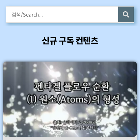
구독회원용 전자책 증정
카멜롯 인터뷰 Part 1 (4 ~6) 업데이트 (7/24)
신규 구독 컨텐츠
바로가기