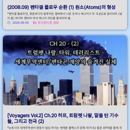
(2008.09) 펜타겔 플로우 순환 (1) 원소(Atoms)의 형성
*펜타겔 플로우란, 영혼바디의 알루리안 챔버에서 나온 프라나 에너지가 두 극성으로 분리되어 (빛
의 몸) 파이어 챔버와 여러 에너지 라인을 통과하며 별...
2026-08-05
프리덤티칭 정보
[Voyagers Vol.2] Ch.20 하프, 트럼펫 나팔, 말을 탄 기수
들, 그리고 천국 (2)
*뉴욕시의 세계무역센터 쌍둥이 빌딩 부지는 맨해튼 볼텍스와 몬톡-파이-Ex 팔콘 APIN을 통해 피