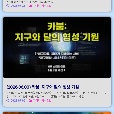
통합장 물리학과 의식의 자연적이고 영원한...
2026-07-13
가디언 최신정보
(2026.06.08) 카붐: 지구와 달의 형성 기원
*다가오는 '그레이트 바룸(Great VAROOM)', '빅 카붐(Big KABOOM)'이 아니다 -진화 납치. 지구-
달. 그다지 크지 않은 카붐, 토랄 리프트, 대결하는(싸우는) 플라즈마 시공간...
2026-07-09
가디언 최신정보