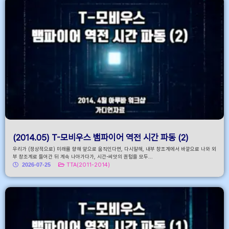
(2014.05) T-모비우스 뱀파이어 역전 시간 파동 (2)
우리가 (정상적으로) 미래를 향해 앞으로 움직인다면, 다시말해, 내부 창조계에서 바깥으로 나와 외
부 창조계로 들어간 뒤 계속 나아가다가, 시간-씨앗의 퀀텀을 모두...
2026-07-25
TTA(2011-2014)