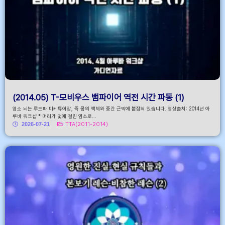
(2014.05) T-모비우스 뱀파이어 역전 시간 파동 (1)
염소 뇌는 루드파 마케튜어장, 즉 몸의 액체와 중간 근막에 붙잡혀 있습니다. 영상출처: 2014년 아
루바 워크샵 * 머리가 덫에 걸린 염소로...
2026-07-21
TTA(2011-2014)