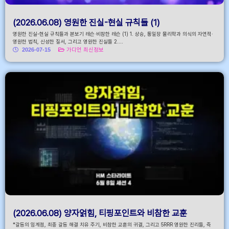
(2026.06.08) 영원한 진실-현실 규칙들 (1)
영원한 진실-현실 규칙들과 본보기 레슨·비참한 레슨 (1) 1. 상승, 통일장 물리학과 의식의 자연적·
영원한 법칙, 신성한 질서, 그리고 영원한 진실들 2....
2026-07-15
가디언 최신정보
(2026.06.08) 양자얽힘, 티핑포인트와 비참한 교훈
*갈등의 임계점, 최종 갈등 해결 치유 주기, 비참한 교훈의 귀결, 그리고 5RRR 영원한 진리들, 즉