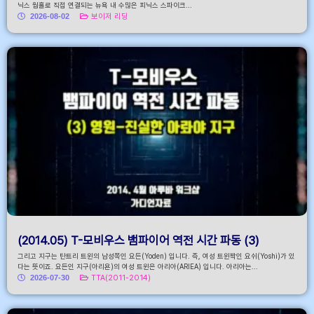
닉스 웜홀로 직접 연결되는 뉴욕 내 수많은 피닉스 스파이크...
2026-08-02
보이저 리딩
(2014.05) T-모비우스 뱀파이어 역전 시간 파동 (3)
그리고 지구는 탄트리 트윈의 남성쪽인 요든(Yoden) 입니다. 즉, 여성 트윈짝인 요쉬(Yoshi)가 있
다는 뜻이죠. 요든인 지구(아리욘)의 여성 트윈은 아리아(ARIEA) 입니다. 아리아는...
2026-07-30
TTA(2011-2014)