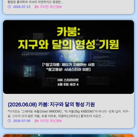
통합장 물리학과 의식의 자연적이고 영원한...
2026-07-13
가디언 최신정보
(2026.06.08) 카붐: 지구와 달의 형성 기원
*다가오는 '그레이트 바룸(Great VAROOM)', '빅 카붐(Big KABOOM)'이 아니다 -진화 납치. 지구-
달. 그다지 크지 않은 카붐, 토랄 리프트, 대결하는(싸우는) 플라즈마 시공간...
2026-07-09
가디언 최신정보