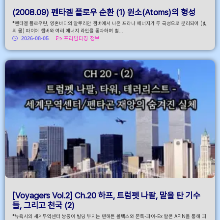
(2008.09) 펜타겔 플로우 순환 (1) 원소(Atoms)의 형성
*펜타겔 플로우란, 영혼바디의 알루리안 챔버에서 나온 프라나 에너지가 두 극성으로 분리되어 (빛
의 몸) 파이어 챔버와 여러 에너지 라인을 통과하며 별...
2026-08-05
프리덤티칭 정보
[Voyagers Vol.2] Ch.20 하프, 트럼펫 나팔, 말을 탄 기수
들, 그리고 천국 (2)
*뉴욕시의 세계무역센터 쌍둥이 빌딩 부지는 맨해튼 볼텍스와 몬톡-파이-Ex 팔콘 APIN을 통해 피