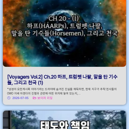
[Voyagers Vol.2] Ch.20 하프, 트럼펫 나팔, 말을 탄 기수
들, 그리고 천국 (1)
*성경의 요한계시록 이야기라는 드라마에 숨겨진 진실을 해독하면, 현재 지구가 추락 천사들의
OWO 지배 아젠다의 진행과 관련해 어떤 위치에 놓여 있는지,...
2026-07-05
보이저 리딩