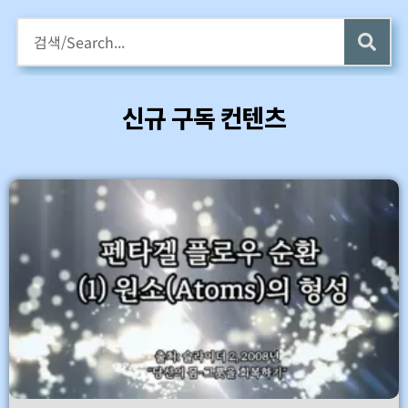
구독회원용 전자책 증정
카멜롯 인터뷰 Part 1 (4 ~6) 업데이트 (7/24)
신규 구독 컨텐츠
바로가기