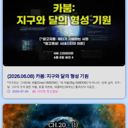
(2026.06.08) 카붐: 지구와 달의 형성 기원
*다가오는 '그레이트 바룸(Great VAROOM)', '빅 카붐(Big KABOOM)'이 아니다 -진화 납치. 지구-
달. 그다지 크지 않은 카붐, 토랄 리프트, 대결하는(싸우는) 플라즈마 시공간...
2026-07-09
가디언 최신정보