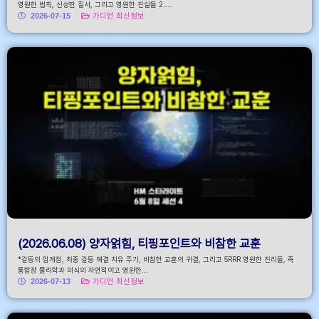
영원한 법칙, 신성한 질서, 그리고 영원한 진실들 2....
2026-07-15
가디언 최신정보
(2026.06.08) 양자얽힘, 티핑포인트와 비참한 교훈
*갈등의 임계점, 최종 갈등 해결 치유 주기, 비참한 교훈의 귀결, 그리고 5RRR 영원한 진리들, 즉
통합장 물리학과 의식의 자연적이고 영원한...
2026-07-13
가디언 최신정보