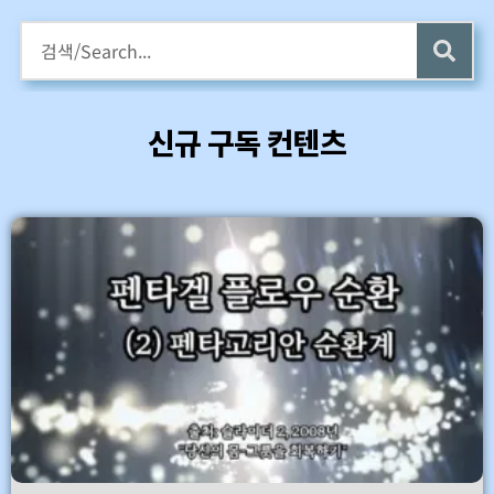
구독회원용 전자책 증정
카멜롯 인터뷰 Part 1 (4 ~6) 업데이트 (7/24)
신규 구독 컨텐츠
바로가기