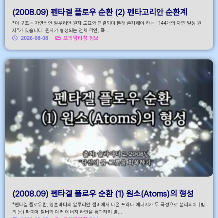
(2008.09) 펜타겔 플로우 순환 (2) 펜타고리안 순환계
*이 구조는 자연적인 알루리안 원자 도표와 연결되며 본래 존재해야 하는 "144개의 자연 발생 원
자"가 있습니다. 원자가 형성되는 전체 각인, 즉...
2026-08-08
프리덤티칭 정보
(2008.09) 펜타겔 플로우 순환 (1) 원소(Atoms)의 형성
*펜타겔 플로우란, 영혼바디의 알루리안 챔버에서 나온 프라나 에너지가 두 극성으로 분리되어 (빛
의 몸) 파이어 챔버와 여러 에너지 라인을 통과하며 별...