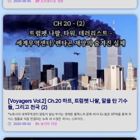
2026-08-05
프리덤티칭 정보
[Voyagers Vol.2] Ch.20 하프, 트럼펫 나팔, 말을 탄 기수
들, 그리고 천국 (2)
*뉴욕시의 세계무역센터 쌍둥이 빌딩 부지는 맨해튼 볼텍스와 몬톡-파이-Ex 팔콘 APIN을 통해 피
닉스 웜홀로 직접 연결되는 뉴욕 내 수많은 피닉스 스파이크...
2026-08-02
보이저 리딩