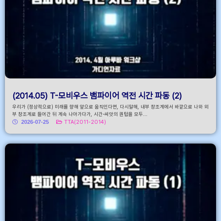
(2014.05) T-모비우스 뱀파이어 역전 시간 파동 (2)
우리가 (정상적으로) 미래를 향해 앞으로 움직인다면, 다시말해, 내부 창조계에서 바깥으로 나와 외
부 창조계로 들어간 뒤 계속 나아가다가, 시간-씨앗의 퀀텀을 모두...
2026-07-25
TTA(2011-2014)