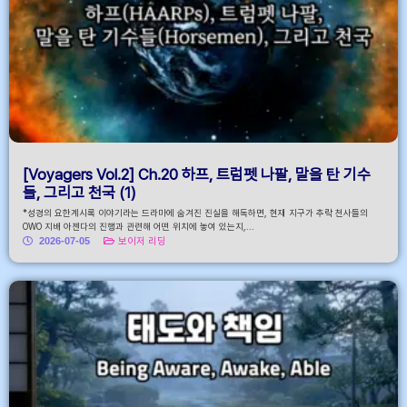
[Voyagers Vol.2] Ch.20 하프, 트럼펫 나팔, 말을 탄 기수
들, 그리고 천국 (1)
*성경의 요한계시록 이야기라는 드라마에 숨겨진 진실을 해독하면, 현재 지구가 추락 천사들의
OWO 지배 아젠다의 진행과 관련해 어떤 위치에 놓여 있는지,...
2026-07-05
보이저 리딩