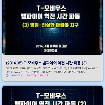
(2014.05) T-모비우스 뱀파이어 역전 시간 파동 (3)
그리고 지구는 탄트리 트윈의 남성쪽인 요든(Yoden) 입니다. 즉, 여성 트윈짝인 요쉬(Yoshi)가 있
다는 뜻이죠. 요든인 지구(아리욘)의 여성 트윈은 아리아(ARIEA) 입니다. 아리아는...
2026-07-30
TTA(2011-2014)