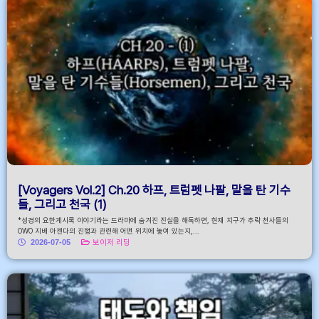
[Voyagers Vol.2] Ch.20 하프, 트럼펫 나팔, 말을 탄 기수
들, 그리고 천국 (1)
*성경의 요한계시록 이야기라는 드라마에 숨겨진 진실을 해독하면, 현재 지구가 추락 천사들의
OWO 지배 아젠다의 진행과 관련해 어떤 위치에 놓여 있는지,...
2026-07-05
보이저 리딩