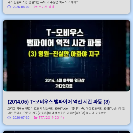
닉스 웜홀로 직접 연결되는 뉴욕 내 수많은 피닉스 스파이크...
2026-08-02
보이저 리딩
(2014.05) T-모비우스 뱀파이어 역전 시간 파동 (3)
그리고 지구는 탄트리 트윈의 남성쪽인 요든(Yoden) 입니다. 즉, 여성 트윈짝인 요쉬(Yoshi)가 있
다는 뜻이죠. 요든인 지구(아리욘)의 여성 트윈은 아리아(ARIEA) 입니다. 아리아는...
2026-07-30
TTA(2011-2014)