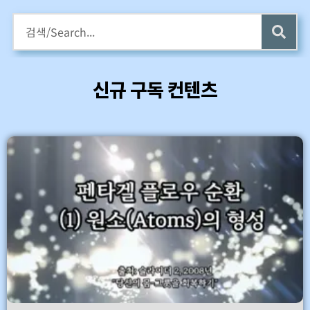
구독회원용 전자책 증정
카멜롯 인터뷰 Part 1 (4 ~6) 업데이트 (7/24)
신규 구독 컨텐츠
바로가기