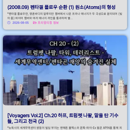
(2008.09) 펜타겔 플로우 순환 (1) 원소(Atoms)의 형성
*펜타겔 플로우란, 영혼바디의 알루리안 챔버에서 나온 프라나 에너지가 두 극성으로 분리되어 (빛
의 몸) 파이어 챔버와 여러 에너지 라인을 통과하며 별...
2026-08-05
프리덤티칭 정보
[Voyagers Vol.2] Ch.20 하프, 트럼펫 나팔, 말을 탄 기수
들, 그리고 천국 (2)
*뉴욕시의 세계무역센터 쌍둥이 빌딩 부지는 맨해튼 볼텍스와 몬톡-파이-Ex 팔콘 APIN을 통해 피