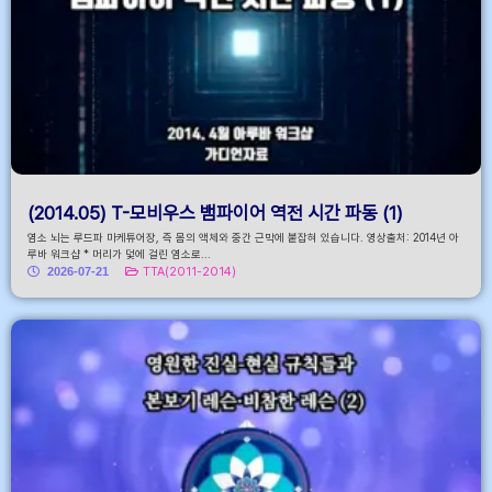
(2014.05) T-모비우스 뱀파이어 역전 시간 파동 (1)
염소 뇌는 루드파 마케튜어장, 즉 몸의 액체와 중간 근막에 붙잡혀 있습니다. 영상출처: 2014년 아
루바 워크샵 * 머리가 덫에 걸린 염소로...
2026-07-21
TTA(2011-2014)