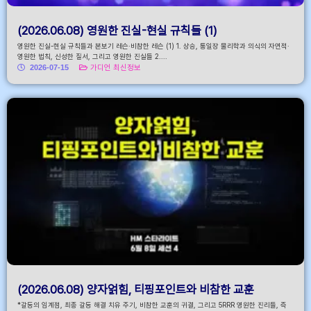
(2026.06.08) 영원한 진실-현실 규칙들 (1)
영원한 진실-현실 규칙들과 본보기 레슨·비참한 레슨 (1) 1. 상승, 통일장 물리학과 의식의 자연적·
영원한 법칙, 신성한 질서, 그리고 영원한 진실들 2....
2026-07-15
가디언 최신정보
(2026.06.08) 양자얽힘, 티핑포인트와 비참한 교훈
*갈등의 임계점, 최종 갈등 해결 치유 주기, 비참한 교훈의 귀결, 그리고 5RRR 영원한 진리들, 즉