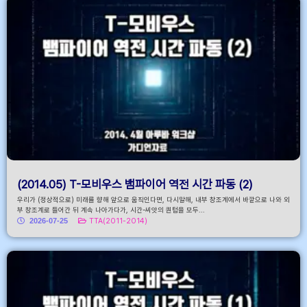
(2014.05) T-모비우스 뱀파이어 역전 시간 파동 (2)
우리가 (정상적으로) 미래를 향해 앞으로 움직인다면, 다시말해, 내부 창조계에서 바깥으로 나와 외
부 창조계로 들어간 뒤 계속 나아가다가, 시간-씨앗의 퀀텀을 모두...
2026-07-25
TTA(2011-2014)