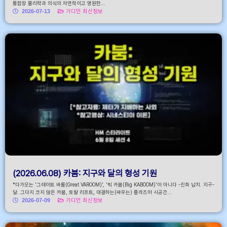
통합장 물리학과 의식의 자연적이고 영원한...
2026-07-13
가디언 최신정보
(2026.06.08) 카붐: 지구와 달의 형성 기원
*다가오는 '그레이트 바룸(Great VAROOM)', '빅 카붐(Big KABOOM)'이 아니다 -진화 납치. 지구-
달. 그다지 크지 않은 카붐, 토랄 리프트, 대결하는(싸우는) 플라즈마 시공간...
2026-07-09
가디언 최신정보