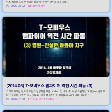
닉스 웜홀로 직접 연결되는 뉴욕 내 수많은 피닉스 스파이크...
2026-08-02
보이저 리딩
(2014.05) T-모비우스 뱀파이어 역전 시간 파동 (3)
그리고 지구는 탄트리 트윈의 남성쪽인 요든(Yoden) 입니다. 즉, 여성 트윈짝인 요쉬(Yoshi)가 있
다는 뜻이죠. 요든인 지구(아리욘)의 여성 트윈은 아리아(ARIEA) 입니다. 아리아는...
2026-07-30
TTA(2011-2014)