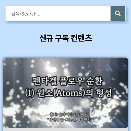
구독회원용 전자책 증정
카멜롯 인터뷰 Part 1 (4 ~6) 업데이트 (7/24)
신규 구독 컨텐츠
바로가기