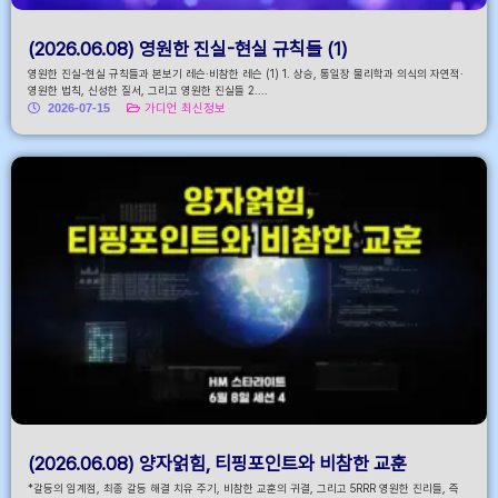
(2026.06.08) 영원한 진실-현실 규칙들 (1)
영원한 진실-현실 규칙들과 본보기 레슨·비참한 레슨 (1) 1. 상승, 통일장 물리학과 의식의 자연적·
영원한 법칙, 신성한 질서, 그리고 영원한 진실들 2....
2026-07-15
가디언 최신정보
(2026.06.08) 양자얽힘, 티핑포인트와 비참한 교훈
*갈등의 임계점, 최종 갈등 해결 치유 주기, 비참한 교훈의 귀결, 그리고 5RRR 영원한 진리들, 즉