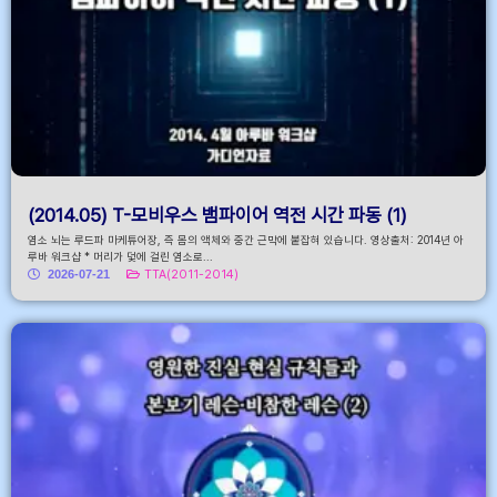
(2014.05) T-모비우스 뱀파이어 역전 시간 파동 (1)
염소 뇌는 루드파 마케튜어장, 즉 몸의 액체와 중간 근막에 붙잡혀 있습니다. 영상출처: 2014년 아
루바 워크샵 * 머리가 덫에 걸린 염소로...
2026-07-21
TTA(2011-2014)