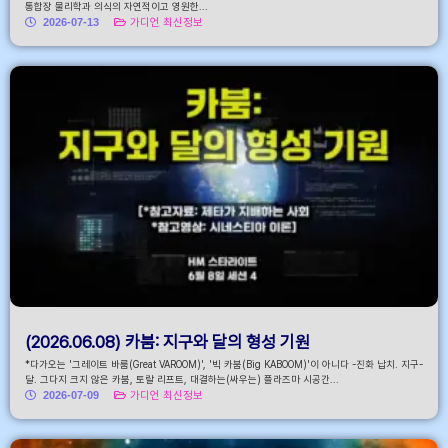
통합장 물리학과 의식의 자연적이고 영원한...
2026-07-13
가디언 최신정보
(2026.06.08) 카붐: 지구와 달의 형성 기원
*다가오는 '그레이트 바룸(Great VAROOM)', '빅 카붐(Big KABOOM)'이 아니다 -진화 납치. 지구-
달. 그다지 크지 않은 카붐, 토랄 리프트, 대결하는(싸우는) 플라즈마 시공간...
2026-07-09
가디언 최신정보