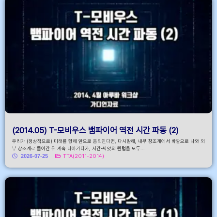
(2014.05) T-모비우스 뱀파이어 역전 시간 파동 (2)
우리가 (정상적으로) 미래를 향해 앞으로 움직인다면, 다시말해, 내부 창조계에서 바깥으로 나와 외
부 창조계로 들어간 뒤 계속 나아가다가, 시간-씨앗의 퀀텀을 모두...
2026-07-25
TTA(2011-2014)