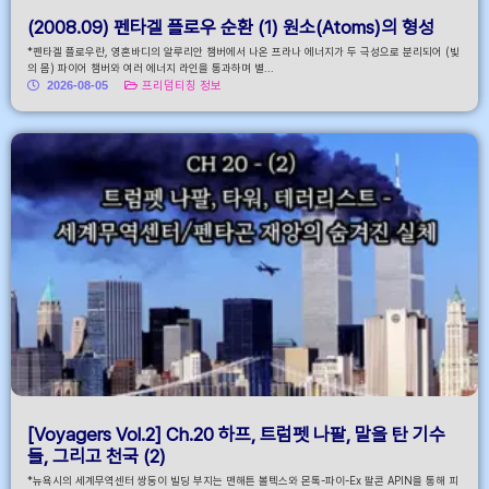
(2008.09) 펜타겔 플로우 순환 (1) 원소(Atoms)의 형성
*펜타겔 플로우란, 영혼바디의 알루리안 챔버에서 나온 프라나 에너지가 두 극성으로 분리되어 (빛
의 몸) 파이어 챔버와 여러 에너지 라인을 통과하며 별...
2026-08-05
프리덤티칭 정보
[Voyagers Vol.2] Ch.20 하프, 트럼펫 나팔, 말을 탄 기수
들, 그리고 천국 (2)
*뉴욕시의 세계무역센터 쌍둥이 빌딩 부지는 맨해튼 볼텍스와 몬톡-파이-Ex 팔콘 APIN을 통해 피