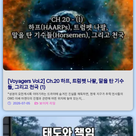
[Voyagers Vol.2] Ch.20 하프, 트럼펫 나팔, 말을 탄 기수
들, 그리고 천국 (1)
*성경의 요한계시록 이야기라는 드라마에 숨겨진 진실을 해독하면, 현재 지구가 추락 천사들의
OWO 지배 아젠다의 진행과 관련해 어떤 위치에 놓여 있는지,...
2026-07-05
보이저 리딩