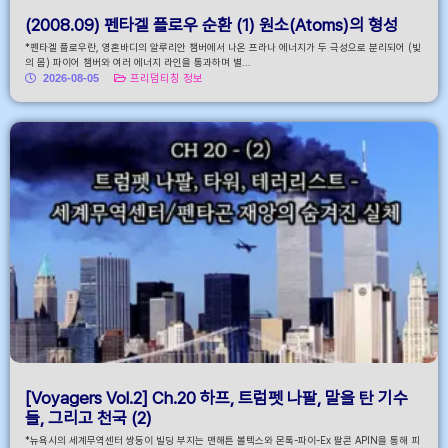
(2008.09) 펜타겔 플로우 순환 (1) 원소(Atoms)의 형성
*펜타겔 플로우란, 영혼바디의 알루리안 챔버에서 나온 프라나 에너지가 두 극성으로 분리되어 (빛
의 몸) 파이어 챔버와 여러 에너지 라인을 통과하며 별...
2026-08-05
프리덤티칭 정보
[Voyagers Vol.2] Ch.20 하프, 트럼펫 나팔, 말을 탄 기수
들, 그리고 천국 (2)
*뉴욕시의 세계무역센터 쌍둥이 빌딩 부지는 맨해튼 볼텍스와 몬톡-파이-Ex 팔콘 APIN을 통해 피