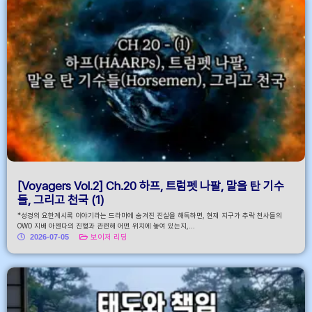
[Voyagers Vol.2] Ch.20 하프, 트럼펫 나팔, 말을 탄 기수
들, 그리고 천국 (1)
*성경의 요한계시록 이야기라는 드라마에 숨겨진 진실을 해독하면, 현재 지구가 추락 천사들의
OWO 지배 아젠다의 진행과 관련해 어떤 위치에 놓여 있는지,...
2026-07-05
보이저 리딩