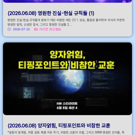
(2026.06.08) 영원한 진실-현실 규칙들 (1)
영원한 진실-현실 규칙들과 본보기 레슨·비참한 레슨 (1) 1. 상승, 통일장 물리학과 의식의 자연적·
영원한 법칙, 신성한 질서, 그리고 영원한 진실들 2....
2026-07-15
가디언 최신정보
(2026.06.08) 양자얽힘, 티핑포인트와 비참한 교훈
*갈등의 임계점, 최종 갈등 해결 치유 주기, 비참한 교훈의 귀결, 그리고 5RRR 영원한 진리들, 즉