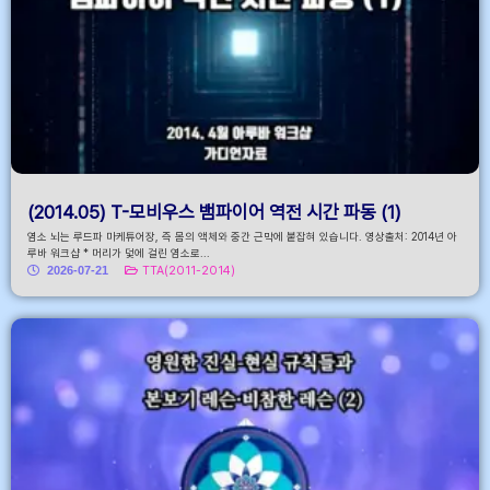
(2014.05) T-모비우스 뱀파이어 역전 시간 파동 (1)
염소 뇌는 루드파 마케튜어장, 즉 몸의 액체와 중간 근막에 붙잡혀 있습니다. 영상출처: 2014년 아
루바 워크샵 * 머리가 덫에 걸린 염소로...
2026-07-21
TTA(2011-2014)