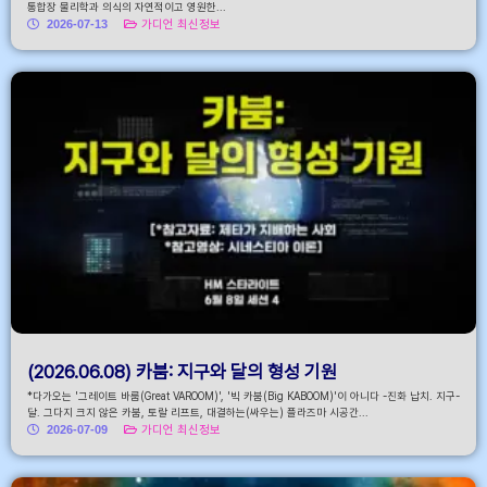
통합장 물리학과 의식의 자연적이고 영원한...
2026-07-13
가디언 최신정보
(2026.06.08) 카붐: 지구와 달의 형성 기원
*다가오는 '그레이트 바룸(Great VAROOM)', '빅 카붐(Big KABOOM)'이 아니다 -진화 납치. 지구-
달. 그다지 크지 않은 카붐, 토랄 리프트, 대결하는(싸우는) 플라즈마 시공간...
2026-07-09
가디언 최신정보