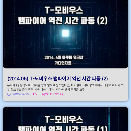
(2014.05) T-모비우스 뱀파이어 역전 시간 파동 (2)
우리가 (정상적으로) 미래를 향해 앞으로 움직인다면, 다시말해, 내부 창조계에서 바깥으로 나와 외
부 창조계로 들어간 뒤 계속 나아가다가, 시간-씨앗의 퀀텀을 모두...
2026-07-25
TTA(2011-2014)