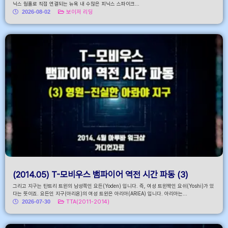
닉스 웜홀로 직접 연결되는 뉴욕 내 수많은 피닉스 스파이크...
2026-08-02
보이저 리딩
(2014.05) T-모비우스 뱀파이어 역전 시간 파동 (3)
그리고 지구는 탄트리 트윈의 남성쪽인 요든(Yoden) 입니다. 즉, 여성 트윈짝인 요쉬(Yoshi)가 있
다는 뜻이죠. 요든인 지구(아리욘)의 여성 트윈은 아리아(ARIEA) 입니다. 아리아는...
2026-07-30
TTA(2011-2014)