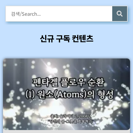
구독회원용 전자책 증정
카멜롯 인터뷰 Part 1 (4 ~6) 업데이트 (7/24)
신규 구독 컨텐츠
바로가기