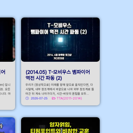
로가기
이어
(2014.05) T-모비우스 뱀파이어
역전 시간 파동 (2)
n) 입니
우리가 (정상적으로) 미래를 향해 앞으로 움직인다면, 다
이죠. 요든
시말해, 내부 창조계에서 바깥으로 나와 외부 창조계로 들
입니다. 아
어간 뒤 계속 나아가다가, 시간-씨앗의 퀀텀을 모두...
2026-07-25
TTA(2011-2014)