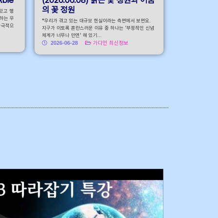
의 꽃 정원
어있고 행
하는 우
*우리가 겪고 있는 대규모 현실이라는 측면에서 보면요.
궁극적으
지구가 이토록 혼란스러운 이유 중 하나는 '부정적인 신념
체계가 너무나 만연' 해 있기...
2026-06-28
가디언 최신정보