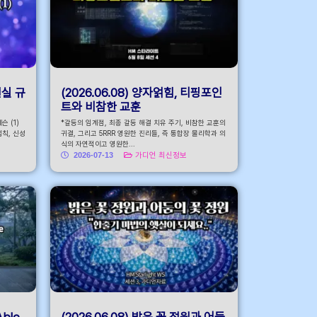
현실 규
(2026.06.08) 양자얽힘, 티핑포인
트와 비참한 교훈
 (1)
*갈등의 임계점, 최종 갈등 해결 치유 주기, 비참한 교훈의
법칙, 신성
귀결, 그리고 5RRR 영원한 진리들, 즉 통합장 물리학과 의
식의 자연적이고 영원한...
2026-07-13
가디언 최신정보
Able
(2026.06.08) 밝은 꽃 정원과 어둠