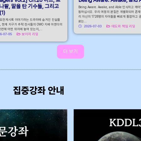
나팔, 말을 탄 기수들, 그리고
Being Aware. Awake, and Able 인식하고 깨
1)
동하십시오. 우리 여정의 본질은 개별화되어 존재
리 자신의 1728명의 자아들을 빠르게 통합하고 
 요한계시록 이야기라는 드라마에 숨겨진 진실을
로는...
, 현재 지구가 추락 천사들의 OWO 지배 아젠다의
2026-07-03
태도와 책임 리딩
련해 어떤 위치에 놓여 있는지,...
6-07-05
보이저 리딩
더 보기
집중강좌 안내