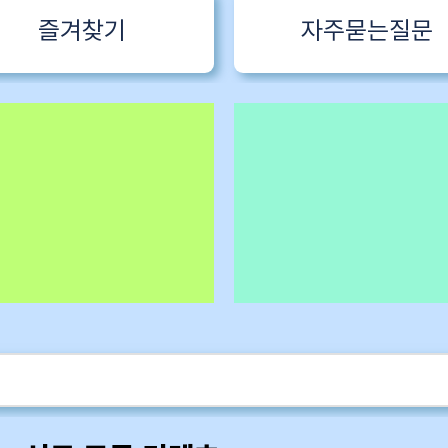
즐겨찾기
자주묻는질문
 1 한국어특
구독회원용
카멜롯 인터뷰 Part 1 (