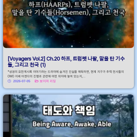
[Voyagers Vol.2] Ch.20 하프, 트럼펫 나팔, 말을 탄 기수
들, 그리고 천국 (1)
*성경의 요한계시록 이야기라는 드라마에 숨겨진 진실을 해독하면, 현재 지구가 추락 천사들의
OWO 지배 아젠다의 진행과 관련해 어떤 위치에 놓여 있는지,...
2026-07-05
보이저 리딩