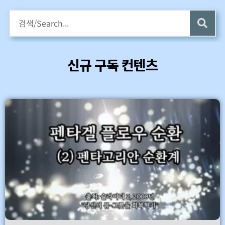
구독회원용 전자책 증정
카멜롯 인터뷰 Part 1 (4 ~6) 업데이트 (7/24)
신규 구독 컨텐츠
바로가기