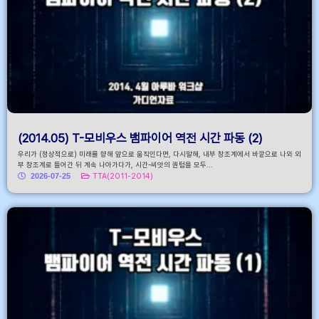
(2014.05) T-모비우스 뱀파이어 역전 시간 파동 (2)
우리가 (정상적으로) 미래를 향해 앞으로 움직인다면, 다시말해, 내부 창조계에서 바깥으로 나와 외
부 창조계로 들어간 뒤 계속 나아가다가, 시간-씨앗의 퀀텀을 모두...
2026-07-25
TTA(2011-2014)