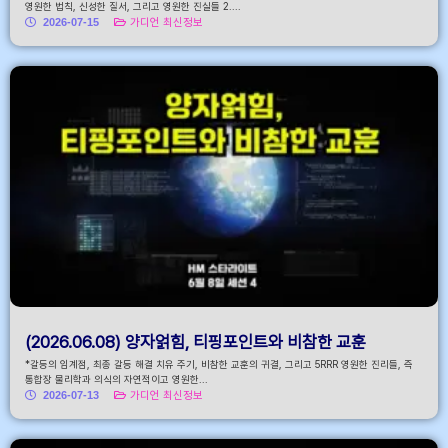
영원한 법칙, 신성한 질서, 그리고 영원한 진실들 2....
2026-07-15
가디언 최신정보
(2026.06.08) 양자얽힘, 티핑포인트와 비참한 교훈
*갈등의 임계점, 최종 갈등 해결 치유 주기, 비참한 교훈의 귀결, 그리고 5RRR 영원한 진리들, 즉
통합장 물리학과 의식의 자연적이고 영원한...
2026-07-13
가디언 최신정보