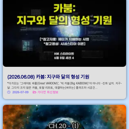
(2026.06.08) 카붐: 지구와 달의 형성 기원
*다가오는 '그레이트 바룸(Great VAROOM)', '빅 카붐(Big KABOOM)'이 아니다 -진화 납치. 지구-
달. 그다지 크지 않은 카붐, 토랄 리프트, 대결하는(싸우는) 플라즈마 시공간...
2026-07-09
가디언 최신정보