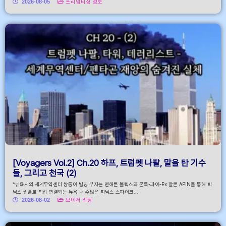
2026-08-05
프리덤티칭 정보
[Voyagers Vol.2] Ch.20 하프, 트럼펫 나팔, 말을 탄 기수
들, 그리고 천국 (2)
*뉴욕시의 세계무역센터 쌍둥이 빌딩 부지는 맨해튼 볼텍스와 몬톡-파이-Ex 팔콘 APIN을 통해 피
닉스 웜홀로 직접 연결되는 뉴욕 내 수많은 피닉스 스파이크...
2026-08-02
보이저 리딩