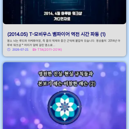
(2014.05) T-모비우스 뱀파이어 역전 시간 파동 (1)
염소 뇌는 루드파 마케튜어장, 즉 몸의 액체와 중간 근막에 붙잡혀 있습니다. 영상출처: 2014년 아
루바 워크샵 * 머리가 덫에 걸린 염소로...
2026-07-21
TTA(2011-2014)