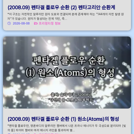
(2008.09) 펜타겔 플로우 순환 (2) 펜타고리안 순환계
*이 구조는 자연적인 알루리안 원자 도표와 연결되며 본래 존재해야 하는 "144개의 자연 발생 원
자"가 있습니다. 원자가 형성되는 전체 각인, 즉...
2026-08-08
프리덤티칭 정보
(2008.09) 펜타겔 플로우 순환 (1) 원소(Atoms)의 형성
*펜타겔 플로우란, 영혼바디의 알루리안 챔버에서 나온 프라나 에너지가 두 극성으로 분리되어 (빛
의 몸) 파이어 챔버와 여러 에너지 라인을 통과하며 별...