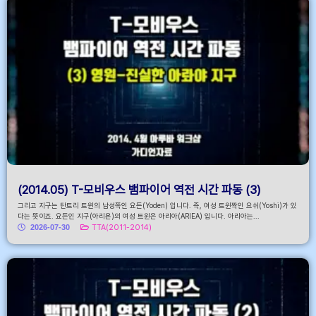
(2014.05) T-모비우스 뱀파이어 역전 시간 파동 (3)
그리고 지구는 탄트리 트윈의 남성쪽인 요든(Yoden) 입니다. 즉, 여성 트윈짝인 요쉬(Yoshi)가 있
다는 뜻이죠. 요든인 지구(아리욘)의 여성 트윈은 아리아(ARIEA) 입니다. 아리아는...
2026-07-30
TTA(2011-2014)