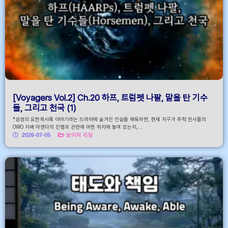
[Voyagers Vol.2] Ch.20 하프, 트럼펫 나팔, 말을 탄 기수
들, 그리고 천국 (1)
*성경의 요한계시록 이야기라는 드라마에 숨겨진 진실을 해독하면, 현재 지구가 추락 천사들의
OWO 지배 아젠다의 진행과 관련해 어떤 위치에 놓여 있는지,...
2026-07-05
보이저 리딩