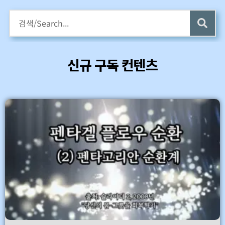
구독회원용 전자책 증정
카멜롯 인터뷰 Part 1 (4 ~6) 업데이트 (7/24)
신규 구독 컨텐츠
바로가기