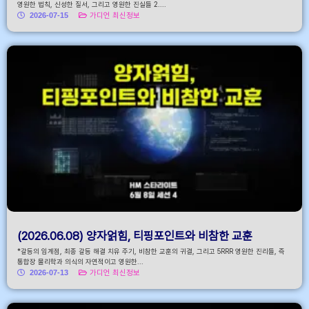
영원한 법칙, 신성한 질서, 그리고 영원한 진실들 2....
2026-07-15
가디언 최신정보
(2026.06.08) 양자얽힘, 티핑포인트와 비참한 교훈
*갈등의 임계점, 최종 갈등 해결 치유 주기, 비참한 교훈의 귀결, 그리고 5RRR 영원한 진리들, 즉
통합장 물리학과 의식의 자연적이고 영원한...
2026-07-13
가디언 최신정보