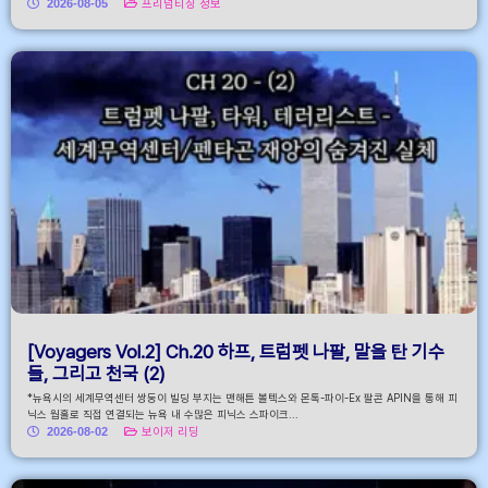
2026-08-05
프리덤티칭 정보
[Voyagers Vol.2] Ch.20 하프, 트럼펫 나팔, 말을 탄 기수
들, 그리고 천국 (2)
*뉴욕시의 세계무역센터 쌍둥이 빌딩 부지는 맨해튼 볼텍스와 몬톡-파이-Ex 팔콘 APIN을 통해 피
닉스 웜홀로 직접 연결되는 뉴욕 내 수많은 피닉스 스파이크...
2026-08-02
보이저 리딩