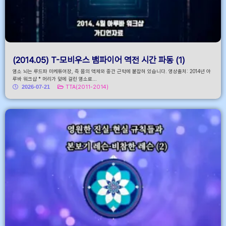
(2014.05) T-모비우스 뱀파이어 역전 시간 파동 (1)
염소 뇌는 루드파 마케튜어장, 즉 몸의 액체와 중간 근막에 붙잡혀 있습니다. 영상출처: 2014년 아
루바 워크샵 * 머리가 덫에 걸린 염소로...
2026-07-21
TTA(2011-2014)