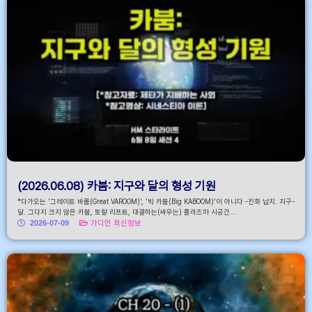
(2026.06.08) 카붐: 지구와 달의 형성 기원
*다가오는 '그레이트 바룸(Great VAROOM)', '빅 카붐(Big KABOOM)'이 아니다 -진화 납치. 지구-
달. 그다지 크지 않은 카붐, 토랄 리프트, 대결하는(싸우는) 플라즈마 시공간...
2026-07-09
가디언 최신정보