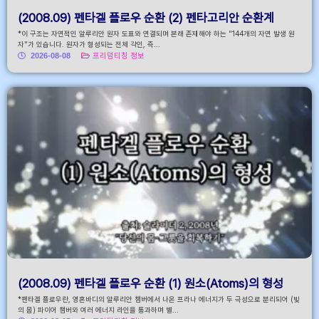
(2008.09) 펜타겔 플로우 순환 (2) 펜타고리안 순환계
*이 구조는 자연적인 알루리안 원자 도표와 연결되며 본래 존재해야 하는 "144개의 자연 발생 원
자"가 있습니다. 원자가 형성되는 전체 각인, 즉...
2026-08-08
프리덤티칭 정보
(2008.09) 펜타겔 플로우 순환 (1) 원소(Atoms)의 형성
*펜타겔 플로우란, 영혼바디의 알루리안 챔버에서 나온 프라나 에너지가 두 극성으로 분리되어 (빛
의 몸) 파이어 챔버와 여러 에너지 라인을 통과하며 별...