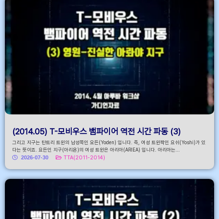
(2014.05) T-모비우스 뱀파이어 역전 시간 파동 (3)
그리고 지구는 탄트리 트윈의 남성쪽인 요든(Yoden) 입니다. 즉, 여성 트윈짝인 요쉬(Yoshi)가 있
다는 뜻이죠. 요든인 지구(아리욘)의 여성 트윈은 아리아(ARIEA) 입니다. 아리아는...
2026-07-30
TTA(2011-2014)