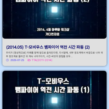
(2014.05) T-모비우스 뱀파이어 역전 시간 파동 (2)
우리가 (정상적으로) 미래를 향해 앞으로 움직인다면, 다시말해, 내부 창조계에서 바깥으로 나와 외
부 창조계로 들어간 뒤 계속 나아가다가, 시간-씨앗의 퀀텀을 모두...
2026-07-25
TTA(2011-2014)