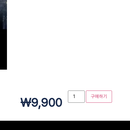
구매하기
₩
9,900