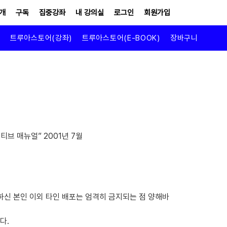
개
구독
집중강좌
내 강의실
로그인
회원가입
트루아스토어(강좌)
트루아스토어(E-BOOK)
장바구니
)
티브 매뉴얼” 2001년 7월
매하신 본인 이외 타인 배포는 엄격히 금지되는 점 양해바
다.