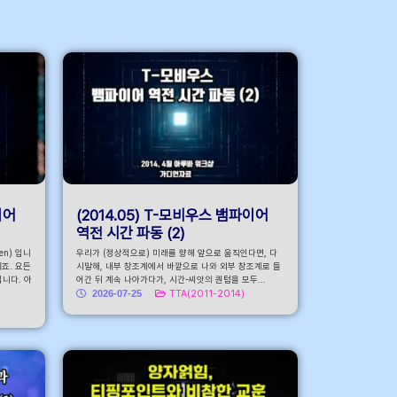
로가기
이어
(2014.05) T-모비우스 뱀파이어
역전 시간 파동 (2)
n) 입니
우리가 (정상적으로) 미래를 향해 앞으로 움직인다면, 다
이죠. 요든
시말해, 내부 창조계에서 바깥으로 나와 외부 창조계로 들
입니다. 아
어간 뒤 계속 나아가다가, 시간-씨앗의 퀀텀을 모두...
2026-07-25
TTA(2011-2014)