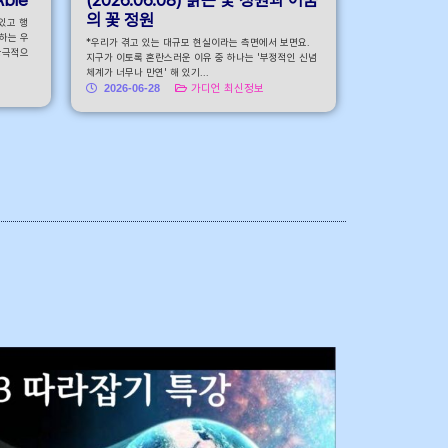
의 꽃 정원
어있고 행
하는 우
*우리가 겪고 있는 대규모 현실이라는 측면에서 보면요.
궁극적으
지구가 이토록 혼란스러운 이유 중 하나는 '부정적인 신념
체계가 너무나 만연' 해 있기...
2026-06-28
가디언 최신정보