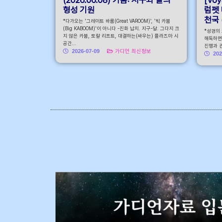
형성 기원
럼펫 
천국 (
*다가오는 '그레이트 바룸(Great VAROOM)', '빅 카붐
(Big KABOOM)'이 아니다 -진화 납치. 지구-달. 그다지 크
*성경의
지 않은 카붐, 토랄 리프트, 대결하는(싸우는) 플라즈마 시
해독하면
공간...
진행과 관
2026-07-09
가디언 최신정보
202