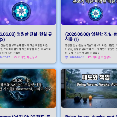
26.06.08) 영원한 진실-현실 규
(2026.06.08) 영원한 진실-
(2)
칙들 (1)
한 진실-현실 규칙들과 본보기 레슨·비참한 레슨
영원한 진실-현실 규칙들과 본보기 레슨·비참한 레슨
. 현현 드라마와 본보기 레슨·비참한 레슨, 자유의지
1. 상승, 통일장 물리학과 의식의 자연적·영원한 
 복습: 영원한 진실의...
한 질서, 그리고 영원한 진실들 2....
6-07-17
가디언 최신정보
2026-07-15
가디언 최신정보
agers Vol.2] Ch.20 하프, 트
Being Aware. Awake, and 