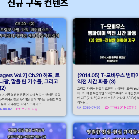
신규 구독 컨텐츠
바
agers Vol.2] Ch.20 하프, 트
(2014.05) T-모비우스 뱀파
나팔, 말을 탄 기수들, 그리고
역전 시간 파동 (3)
(2)
그리고 지구는 탄트리 트윈의 남성쪽인 요든(Yode
다. 즉, 여성 트윈짝인 요쉬(Yoshi)가 있다는 뜻
의 세계무역센터 쌍둥이 빌딩 부지는 맨해튼 볼텍
인 지구(아리욘)의 여성 트윈은 아리아(ARIEA) 
-파이-Ex 팔콘 APIN을 통해 피닉스 웜홀로 직접
리아는...
뉴욕 내 수많은 피닉스 스파이크...
2026-07-30
TTA(2011-2014)
6-08-02
보이저 리딩