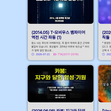
(2014.05) T-모비우스 뱀파이어
(20
역전 시간 파동 (1)
칙들 
염소 뇌는 루드파 마케튜어장, 즉 몸의 액체와 중간 근막에
* 영원
붙잡혀 있습니다. 영상출처: 2014년 아루바 워크샵 * 머리
(2) 3
가 덫에 걸린 염소로...
선택 4.
2026-07-21
TTA(2011-2014)
202
(2026.06.08) 카붐: 지구와 달의
[Voy