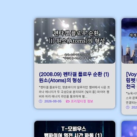
안내 바로가기
(2008.09) 펜타겔 플로우 순환 (1)
[Voy
원소(Atoms)의 형성
럼펫 
천국 
*펜타겔 플로우란, 영혼바디의 알루리안 챔버에서 나온 프
라나 에너지가 두 극성으로 분리되어 (빛의 몸) 파이어 챔
*뉴욕시
버와 여러 에너지 라인을 통과하며 별...
스와 몬톡
2026-08-05
프리덤티칭 정보
연결되는 
202