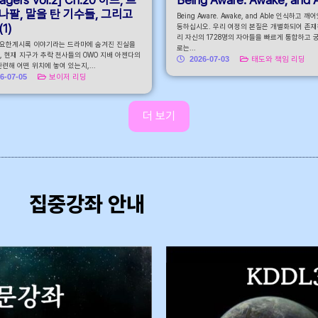
나팔, 말을 탄 기수들, 그리고
Being Aware. Awake, and Able 인식하고 깨
1)
동하십시오. 우리 여정의 본질은 개별화되어 존재
리 자신의 1728명의 자아들을 빠르게 통합하고 
 요한계시록 이야기라는 드라마에 숨겨진 진실을
로는...
, 현재 지구가 추락 천사들의 OWO 지배 아젠다의
2026-07-03
태도와 책임 리딩
련해 어떤 위치에 놓여 있는지,...
6-07-05
보이저 리딩
더 보기
집중강좌 안내