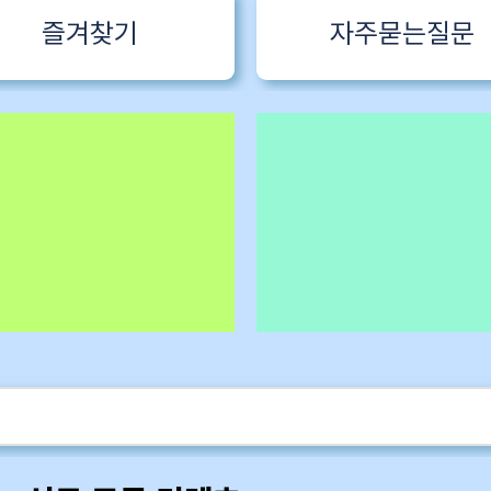
즐겨찾기
자주묻는질문
 1 한국어특
구독회원용
카멜롯 인터뷰 Part 1 (