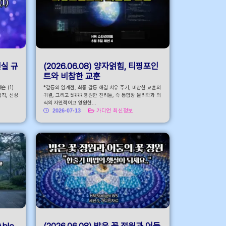
현실 규
(2026.06.08) 양자얽힘, 티핑포인
트와 비참한 교훈
 (1)
*갈등의 임계점, 최종 갈등 해결 치유 주기, 비참한 교훈의
법칙, 신성
귀결, 그리고 5RRR 영원한 진리들, 즉 통합장 물리학과 의
식의 자연적이고 영원한...
2026-07-13
가디언 최신정보
Able
(2026.06.08) 밝은 꽃 정원과 어둠