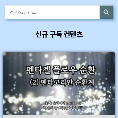
구독회원용 전자책 증정
카멜롯 인터뷰 Part 1 (4 ~6) 업데이트 (7/24)
신규 구독 컨텐츠
바로가기