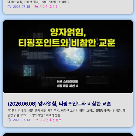
영원한 법칙, 신성한 질서, 그리고 영원한 진실들 2....
2026-07-15
가디언 최신정보
(2026.06.08) 양자얽힘, 티핑포인트와 비참한 교훈
*갈등의 임계점, 최종 갈등 해결 치유 주기, 비참한 교훈의 귀결, 그리고 5RRR 영원한 진리들, 즉
통합장 물리학과 의식의 자연적이고 영원한...
2026-07-13
가디언 최신정보