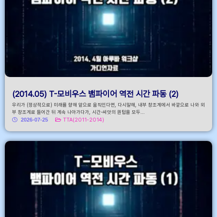
(2014.05) T-모비우스 뱀파이어 역전 시간 파동 (2)
우리가 (정상적으로) 미래를 향해 앞으로 움직인다면, 다시말해, 내부 창조계에서 바깥으로 나와 외
부 창조계로 들어간 뒤 계속 나아가다가, 시간-씨앗의 퀀텀을 모두...
2026-07-25
TTA(2011-2014)