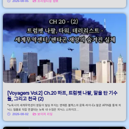
2026-08-05
프리덤티칭 정보
[Voyagers Vol.2] Ch.20 하프, 트럼펫 나팔, 말을 탄 기수
들, 그리고 천국 (2)
*뉴욕시의 세계무역센터 쌍둥이 빌딩 부지는 맨해튼 볼텍스와 몬톡-파이-Ex 팔콘 APIN을 통해 피
닉스 웜홀로 직접 연결되는 뉴욕 내 수많은 피닉스 스파이크...
2026-08-02
보이저 리딩