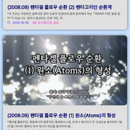
(2008.09) 펜타겔 플로우 순환 (2) 펜타고리안 순환계
*이 구조는 자연적인 알루리안 원자 도표와 연결되며 본래 존재해야 하는 "144개의 자연 발생 원
자"가 있습니다. 원자가 형성되는 전체 각인, 즉...
2026-08-08
프리덤티칭 정보
(2008.09) 펜타겔 플로우 순환 (1) 원소(Atoms)의 형성
*펜타겔 플로우란, 영혼바디의 알루리안 챔버에서 나온 프라나 에너지가 두 극성으로 분리되어 (빛
의 몸) 파이어 챔버와 여러 에너지 라인을 통과하며 별...