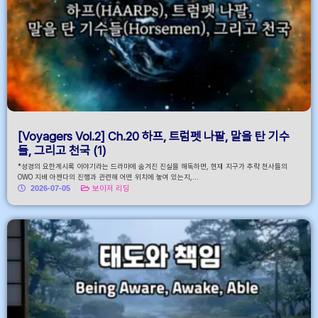
[Voyagers Vol.2] Ch.20 하프, 트럼펫 나팔, 말을 탄 기수
들, 그리고 천국 (1)
*성경의 요한계시록 이야기라는 드라마에 숨겨진 진실을 해독하면, 현재 지구가 추락 천사들의
OWO 지배 아젠다의 진행과 관련해 어떤 위치에 놓여 있는지,...
2026-07-05
보이저 리딩