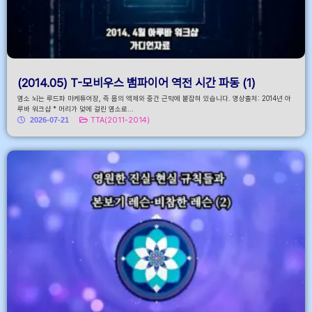
(2014.05) T-모비우스 뱀파이어 역전 시간 파동 (1)
염소 뇌는 루드파 마케튜어장, 즉 몸의 액체와 중간 근막에 붙잡혀 있습니다. 영상출처: 2014년 아
루바 워크샵 * 머리가 덫에 걸린 염소로...
2026-07-21
TTA(2011-2014)