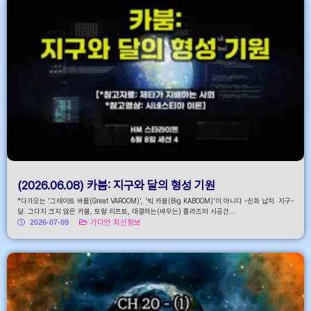
(2026.06.08) 카붐: 지구와 달의 형성 기원
*다가오는 '그레이트 바룸(Great VAROOM)', '빅 카붐(Big KABOOM)'이 아니다 -진화 납치. 지구-
달. 그다지 크지 않은 카붐, 토랄 리프트, 대결하는(싸우는) 플라즈마 시공간...
2026-07-09
가디언 최신정보