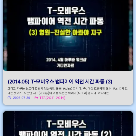
(2014.05) T-모비우스 뱀파이어 역전 시간 파동 (3)
그리고 지구는 탄트리 트윈의 남성쪽인 요든(Yoden) 입니다. 즉, 여성 트윈짝인 요쉬(Yoshi)가 있
다는 뜻이죠. 요든인 지구(아리욘)의 여성 트윈은 아리아(ARIEA) 입니다. 아리아는...
2026-07-30
TTA(2011-2014)