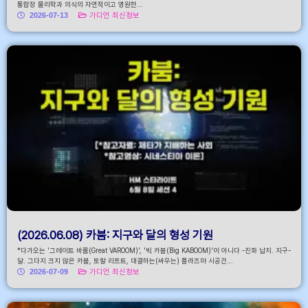
통합장 물리학과 의식의 자연적이고 영원한...
2026-07-13
가디언 최신정보
(2026.06.08) 카붐: 지구와 달의 형성 기원
*다가오는 '그레이트 바룸(Great VAROOM)', '빅 카붐(Big KABOOM)'이 아니다 -진화 납치. 지구-
달. 그다지 크지 않은 카붐, 토랄 리프트, 대결하는(싸우는) 플라즈마 시공간...
2026-07-09
가디언 최신정보