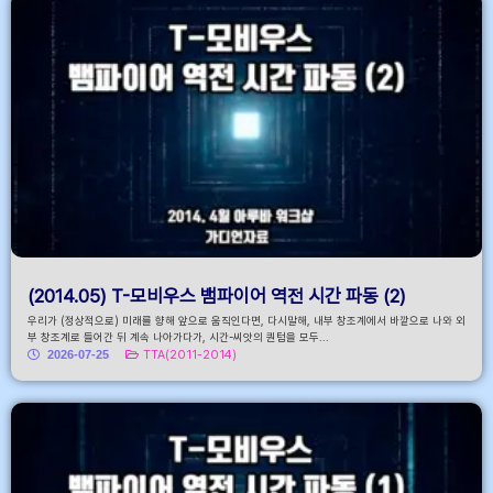
(2014.05) T-모비우스 뱀파이어 역전 시간 파동 (2)
우리가 (정상적으로) 미래를 향해 앞으로 움직인다면, 다시말해, 내부 창조계에서 바깥으로 나와 외
부 창조계로 들어간 뒤 계속 나아가다가, 시간-씨앗의 퀀텀을 모두...
2026-07-25
TTA(2011-2014)