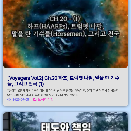
[Voyagers Vol.2] Ch.20 하프, 트럼펫 나팔, 말을 탄 기수
들, 그리고 천국 (1)
*성경의 요한계시록 이야기라는 드라마에 숨겨진 진실을 해독하면, 현재 지구가 추락 천사들의
OWO 지배 아젠다의 진행과 관련해 어떤 위치에 놓여 있는지,...
2026-07-05
보이저 리딩