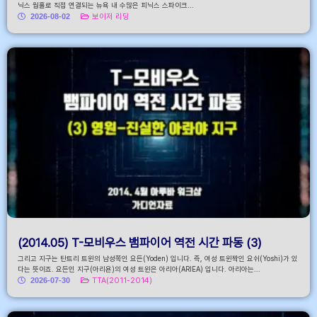
닉스 웜홀로 직접 연결되는 뉴욕 내 수많은 피닉스 스파이크...
2026-08-02
보이저 리딩
(2014.05) T-모비우스 뱀파이어 역전 시간 파동 (3)
그리고 지구는 탄트리 트윈의 남성쪽인 요든(Yoden) 입니다. 즉, 여성 트윈짝인 요쉬(Yoshi)가 있
다는 뜻이죠. 요든인 지구(아리욘)의 여성 트윈은 아리아(ARIEA) 입니다. 아리아는...
2026-07-30
TTA(2011-2014)