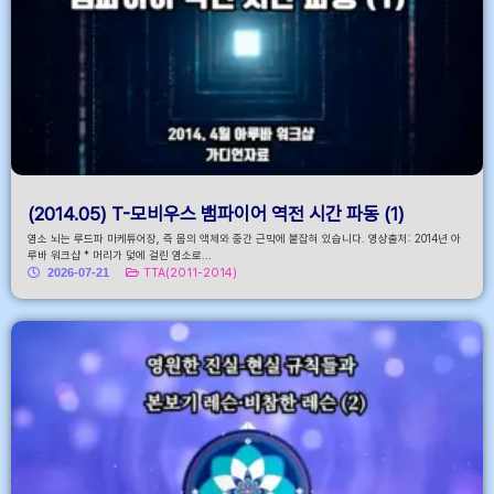
(2014.05) T-모비우스 뱀파이어 역전 시간 파동 (1)
염소 뇌는 루드파 마케튜어장, 즉 몸의 액체와 중간 근막에 붙잡혀 있습니다. 영상출처: 2014년 아
루바 워크샵 * 머리가 덫에 걸린 염소로...
2026-07-21
TTA(2011-2014)