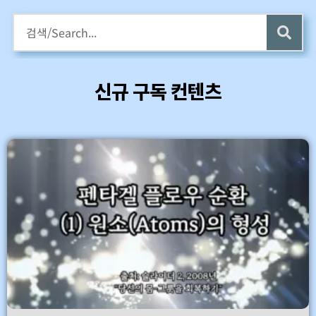
구독회원용 전자책 증정
카멜롯 인터뷰 Part 1 (4 ~6) 업데이트 (7/24)
신규 구독 컨텐츠
바로가기