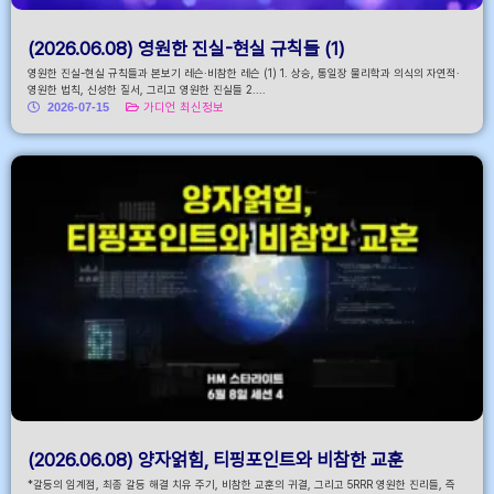
(2026.06.08) 영원한 진실-현실 규칙들 (1)
영원한 진실-현실 규칙들과 본보기 레슨·비참한 레슨 (1) 1. 상승, 통일장 물리학과 의식의 자연적·
영원한 법칙, 신성한 질서, 그리고 영원한 진실들 2....
2026-07-15
가디언 최신정보
(2026.06.08) 양자얽힘, 티핑포인트와 비참한 교훈
*갈등의 임계점, 최종 갈등 해결 치유 주기, 비참한 교훈의 귀결, 그리고 5RRR 영원한 진리들, 즉