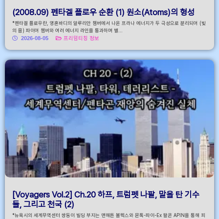
(2008.09) 펜타겔 플로우 순환 (1) 원소(Atoms)의 형성
*펜타겔 플로우란, 영혼바디의 알루리안 챔버에서 나온 프라나 에너지가 두 극성으로 분리되어 (빛
의 몸) 파이어 챔버와 여러 에너지 라인을 통과하며 별...
2026-08-05
프리덤티칭 정보
[Voyagers Vol.2] Ch.20 하프, 트럼펫 나팔, 말을 탄 기수
들, 그리고 천국 (2)
*뉴욕시의 세계무역센터 쌍둥이 빌딩 부지는 맨해튼 볼텍스와 몬톡-파이-Ex 팔콘 APIN을 통해 피