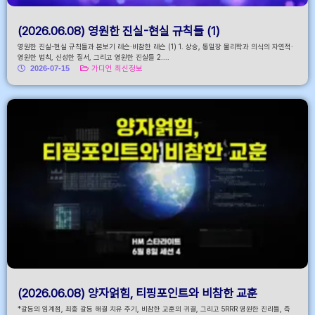
(2026.06.08) 영원한 진실-현실 규칙들 (1)
영원한 진실-현실 규칙들과 본보기 레슨·비참한 레슨 (1) 1. 상승, 통일장 물리학과 의식의 자연적·
영원한 법칙, 신성한 질서, 그리고 영원한 진실들 2....
2026-07-15
가디언 최신정보
(2026.06.08) 양자얽힘, 티핑포인트와 비참한 교훈
*갈등의 임계점, 최종 갈등 해결 치유 주기, 비참한 교훈의 귀결, 그리고 5RRR 영원한 진리들, 즉