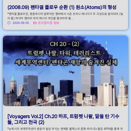
(2008.09) 펜타겔 플로우 순환 (1) 원소(Atoms)의 형성
*펜타겔 플로우란, 영혼바디의 알루리안 챔버에서 나온 프라나 에너지가 두 극성으로 분리되어 (빛
의 몸) 파이어 챔버와 여러 에너지 라인을 통과하며 별...
2026-08-05
프리덤티칭 정보
[Voyagers Vol.2] Ch.20 하프, 트럼펫 나팔, 말을 탄 기수
들, 그리고 천국 (2)
*뉴욕시의 세계무역센터 쌍둥이 빌딩 부지는 맨해튼 볼텍스와 몬톡-파이-Ex 팔콘 APIN을 통해 피