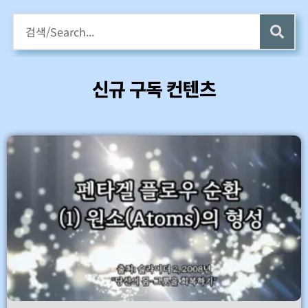
구독회원용 전자책 증정
카멜롯 인터뷰 Part 1 (4 ~6) 업데이트 (7/24)
신규 구독 컨텐츠
바로가기