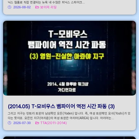
닉스 웜홀로 직접 연결되는 뉴욕 내 수많은 피닉스 스파이크...
2026-08-02
보이저 리딩
(2014.05) T-모비우스 뱀파이어 역전 시간 파동 (3)
그리고 지구는 탄트리 트윈의 남성쪽인 요든(Yoden) 입니다. 즉, 여성 트윈짝인 요쉬(Yoshi)가 있
다는 뜻이죠. 요든인 지구(아리욘)의 여성 트윈은 아리아(ARIEA) 입니다. 아리아는...
2026-07-30
TTA(2011-2014)