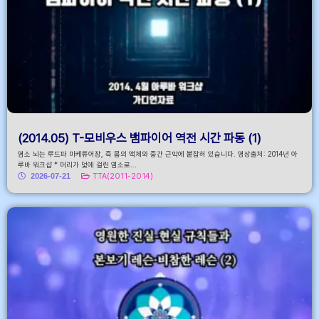
(2014.05) T-모비우스 뱀파이어 역전 시간 파동 (1)
염소 뇌는 루드파 마케튜어장, 즉 몸의 액체와 중간 근막에 붙잡혀 있습니다. 영상출처: 2014년 아
루바 워크샵 * 머리가 덫에 걸린 염소로...
2026-07-21
TTA(2011-2014)