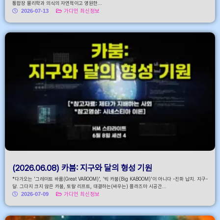
통합장 물리학과 의식의 자연적이고 영원한...
2026-07-13
가디언 최신정보
(2026.06.08) 카붐: 지구와 달의 형성 기원
*다가오는 '그레이트 바룸(Great VAROOM)', '빅 카붐(Big KABOOM)'이 아니다 -진화 납치. 지구-
달. 그다지 크지 않은 카붐, 토랄 리프트, 대결하는(싸우는) 플라즈마 시공간...
2026-07-09
가디언 최신정보