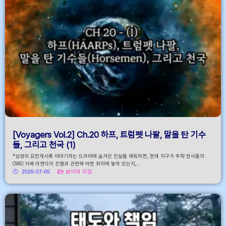
[Voyagers Vol.2] Ch.20 하프, 트럼펫 나팔, 말을 탄 기수
들, 그리고 천국 (1)
*성경의 요한계시록 이야기라는 드라마에 숨겨진 진실을 해독하면, 현재 지구가 추락 천사들의
OWO 지배 아젠다의 진행과 관련해 어떤 위치에 놓여 있는지,...
2026-07-05
보이저 리딩