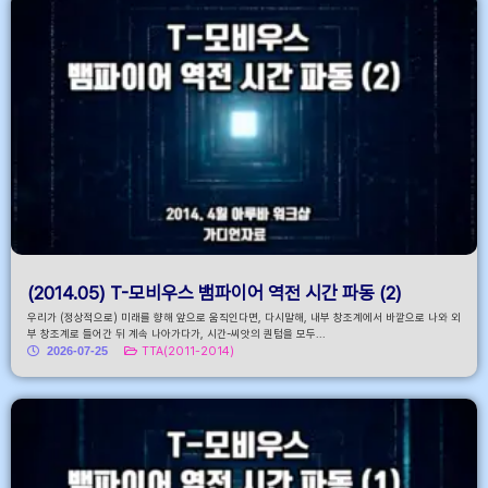
(2014.05) T-모비우스 뱀파이어 역전 시간 파동 (2)
우리가 (정상적으로) 미래를 향해 앞으로 움직인다면, 다시말해, 내부 창조계에서 바깥으로 나와 외
부 창조계로 들어간 뒤 계속 나아가다가, 시간-씨앗의 퀀텀을 모두...
2026-07-25
TTA(2011-2014)