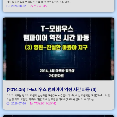
닉스 웜홀로 직접 연결되는 뉴욕 내 수많은 피닉스 스파이크...
2026-08-02
보이저 리딩
(2014.05) T-모비우스 뱀파이어 역전 시간 파동 (3)
그리고 지구는 탄트리 트윈의 남성쪽인 요든(Yoden) 입니다. 즉, 여성 트윈짝인 요쉬(Yoshi)가 있
다는 뜻이죠. 요든인 지구(아리욘)의 여성 트윈은 아리아(ARIEA) 입니다. 아리아는...
2026-07-30
TTA(2011-2014)