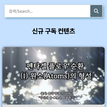
구독회원용 전자책 증정
카멜롯 인터뷰 Part 1 (4 ~6) 업데이트 (7/24)
신규 구독 컨텐츠
바로가기