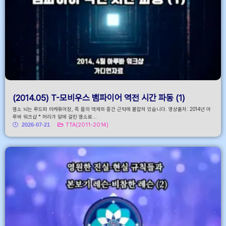
(2014.05) T-모비우스 뱀파이어 역전 시간 파동 (1)
염소 뇌는 루드파 마케튜어장, 즉 몸의 액체와 중간 근막에 붙잡혀 있습니다. 영상출처: 2014년 아
루바 워크샵 * 머리가 덫에 걸린 염소로...
2026-07-21
TTA(2011-2014)