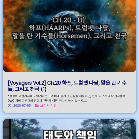
[Voyagers Vol.2] Ch.20 하프, 트럼펫 나팔, 말을 탄 기수
들, 그리고 천국 (1)
*성경의 요한계시록 이야기라는 드라마에 숨겨진 진실을 해독하면, 현재 지구가 추락 천사들의
OWO 지배 아젠다의 진행과 관련해 어떤 위치에 놓여 있는지,...
2026-07-05
보이저 리딩