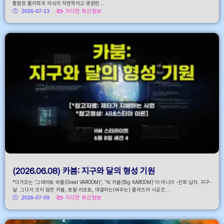
통합장 물리학과 의식의 자연적이고 영원한...
2026-07-13
가디언 최신정보
(2026.06.08) 카붐: 지구와 달의 형성 기원
*다가오는 '그레이트 바룸(Great VAROOM)', '빅 카붐(Big KABOOM)'이 아니다 -진화 납치. 지구-
달. 그다지 크지 않은 카붐, 토랄 리프트, 대결하는(싸우는) 플라즈마 시공간...
2026-07-09
가디언 최신정보