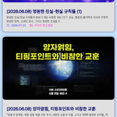
(2026.06.08) 영원한 진실-현실 규칙들 (1)
영원한 진실-현실 규칙들과 본보기 레슨·비참한 레슨 (1) 1. 상승, 통일장 물리학과 의식의 자연적·
영원한 법칙, 신성한 질서, 그리고 영원한 진실들 2....
2026-07-15
가디언 최신정보
(2026.06.08) 양자얽힘, 티핑포인트와 비참한 교훈
*갈등의 임계점, 최종 갈등 해결 치유 주기, 비참한 교훈의 귀결, 그리고 5RRR 영원한 진리들, 즉