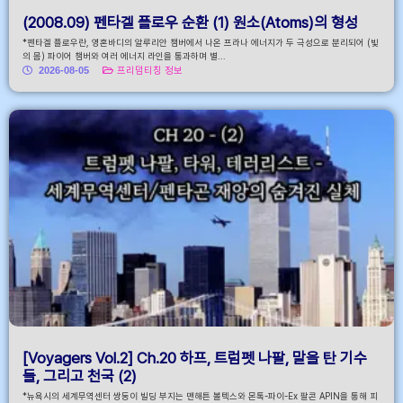
(2008.09) 펜타겔 플로우 순환 (1) 원소(Atoms)의 형성
*펜타겔 플로우란, 영혼바디의 알루리안 챔버에서 나온 프라나 에너지가 두 극성으로 분리되어 (빛
의 몸) 파이어 챔버와 여러 에너지 라인을 통과하며 별...
2026-08-05
프리덤티칭 정보
[Voyagers Vol.2] Ch.20 하프, 트럼펫 나팔, 말을 탄 기수
들, 그리고 천국 (2)
*뉴욕시의 세계무역센터 쌍둥이 빌딩 부지는 맨해튼 볼텍스와 몬톡-파이-Ex 팔콘 APIN을 통해 피