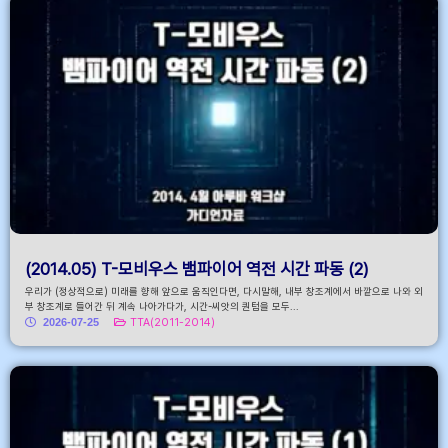
(2014.05) T-모비우스 뱀파이어 역전 시간 파동 (2)
우리가 (정상적으로) 미래를 향해 앞으로 움직인다면, 다시말해, 내부 창조계에서 바깥으로 나와 외
부 창조계로 들어간 뒤 계속 나아가다가, 시간-씨앗의 퀀텀을 모두...
2026-07-25
TTA(2011-2014)