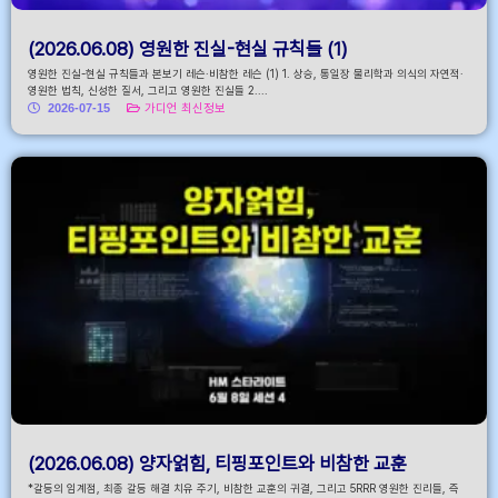
(2026.06.08) 영원한 진실-현실 규칙들 (1)
영원한 진실-현실 규칙들과 본보기 레슨·비참한 레슨 (1) 1. 상승, 통일장 물리학과 의식의 자연적·
영원한 법칙, 신성한 질서, 그리고 영원한 진실들 2....
2026-07-15
가디언 최신정보
(2026.06.08) 양자얽힘, 티핑포인트와 비참한 교훈
*갈등의 임계점, 최종 갈등 해결 치유 주기, 비참한 교훈의 귀결, 그리고 5RRR 영원한 진리들, 즉