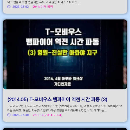
닉스 웜홀로 직접 연결되는 뉴욕 내 수많은 피닉스 스파이크...
2026-08-02
보이저 리딩
(2014.05) T-모비우스 뱀파이어 역전 시간 파동 (3)
그리고 지구는 탄트리 트윈의 남성쪽인 요든(Yoden) 입니다. 즉, 여성 트윈짝인 요쉬(Yoshi)가 있
다는 뜻이죠. 요든인 지구(아리욘)의 여성 트윈은 아리아(ARIEA) 입니다. 아리아는...
2026-07-30
TTA(2011-2014)