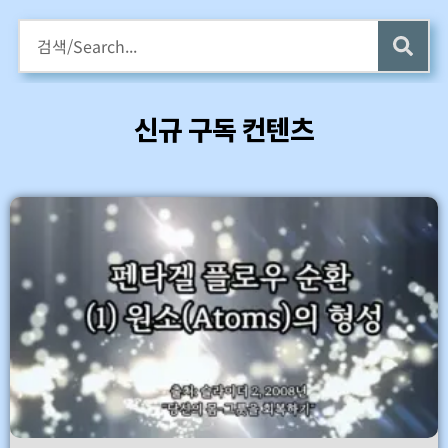
구독회원용 전자책 증정
카멜롯 인터뷰 Part 1 (4 ~6) 업데이트 (7/24)
신규 구독 컨텐츠
바로가기