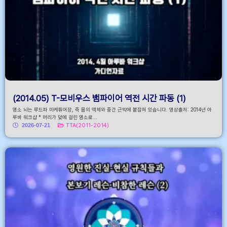
(2014.05) T-모비우스 뱀파이어 역전 시간 파동 (1)
염소 뇌는 루드파 마케튜어장, 즉 몸의 액체와 중간 근막에 붙잡혀 있습니다. 영상출처: 2014년 아
루바 워크샵 * 머리가 덫에 걸린 염소로...
2026-07-21
TTA(2011-2014)