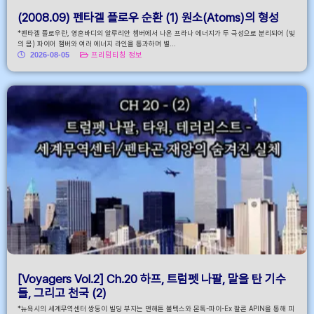
(2008.09) 펜타겔 플로우 순환 (1) 원소(Atoms)의 형성
*펜타겔 플로우란, 영혼바디의 알루리안 챔버에서 나온 프라나 에너지가 두 극성으로 분리되어 (빛
의 몸) 파이어 챔버와 여러 에너지 라인을 통과하며 별...
2026-08-05
프리덤티칭 정보
[Voyagers Vol.2] Ch.20 하프, 트럼펫 나팔, 말을 탄 기수
들, 그리고 천국 (2)
*뉴욕시의 세계무역센터 쌍둥이 빌딩 부지는 맨해튼 볼텍스와 몬톡-파이-Ex 팔콘 APIN을 통해 피