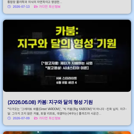
통합장 물리학과 의식의 자연적이고 영원한...
2026-07-13
가디언 최신정보
(2026.06.08) 카붐: 지구와 달의 형성 기원
*다가오는 '그레이트 바룸(Great VAROOM)', '빅 카붐(Big KABOOM)'이 아니다 -진화 납치. 지구-
달. 그다지 크지 않은 카붐, 토랄 리프트, 대결하는(싸우는) 플라즈마 시공간...
2026-07-09
가디언 최신정보