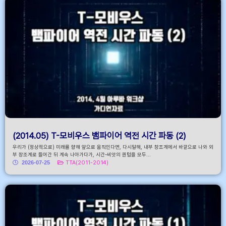
(2014.05) T-모비우스 뱀파이어 역전 시간 파동 (2)
우리가 (정상적으로) 미래를 향해 앞으로 움직인다면, 다시말해, 내부 창조계에서 바깥으로 나와 외
부 창조계로 들어간 뒤 계속 나아가다가, 시간-씨앗의 퀀텀을 모두...
2026-07-25
TTA(2011-2014)