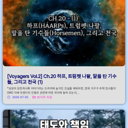
[Voyagers Vol.2] Ch.20 하프, 트럼펫 나팔, 말을 탄 기수
들, 그리고 천국 (1)
*성경의 요한계시록 이야기라는 드라마에 숨겨진 진실을 해독하면, 현재 지구가 추락 천사들의
OWO 지배 아젠다의 진행과 관련해 어떤 위치에 놓여 있는지,...
2026-07-05
보이저 리딩