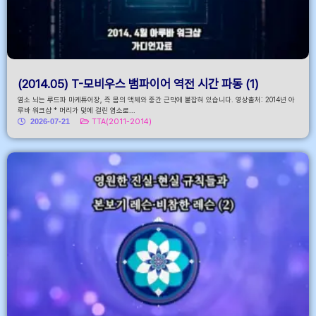
(2014.05) T-모비우스 뱀파이어 역전 시간 파동 (1)
염소 뇌는 루드파 마케튜어장, 즉 몸의 액체와 중간 근막에 붙잡혀 있습니다. 영상출처: 2014년 아
루바 워크샵 * 머리가 덫에 걸린 염소로...
2026-07-21
TTA(2011-2014)