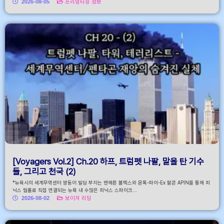
2026-08-05
프리덤티칭 정보
[Voyagers Vol.2] Ch.20 하프, 트럼펫 나팔, 말을 탄 기수
들, 그리고 천국 (2)
*뉴욕시의 세계무역센터 쌍둥이 빌딩 부지는 맨해튼 볼텍스와 몬톡-파이-Ex 팔콘 APIN을 통해 피
닉스 웜홀로 직접 연결되는 뉴욕 내 수많은 피닉스 스파이크...
2026-08-02
보이저 리딩