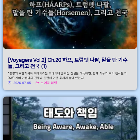
[Voyagers Vol.2] Ch.20 하프, 트럼펫 나팔, 말을 탄 기수
들, 그리고 천국 (1)
*성경의 요한계시록 이야기라는 드라마에 숨겨진 진실을 해독하면, 현재 지구가 추락 천사들의
OWO 지배 아젠다의 진행과 관련해 어떤 위치에 놓여 있는지,...
2026-07-05
보이저 리딩