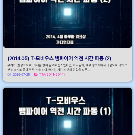
(2014.05) T-모비우스 뱀파이어 역전 시간 파동 (2)
우리가 (정상적으로) 미래를 향해 앞으로 움직인다면, 다시말해, 내부 창조계에서 바깥으로 나와 외
부 창조계로 들어간 뒤 계속 나아가다가, 시간-씨앗의 퀀텀을 모두...
2026-07-25
TTA(2011-2014)