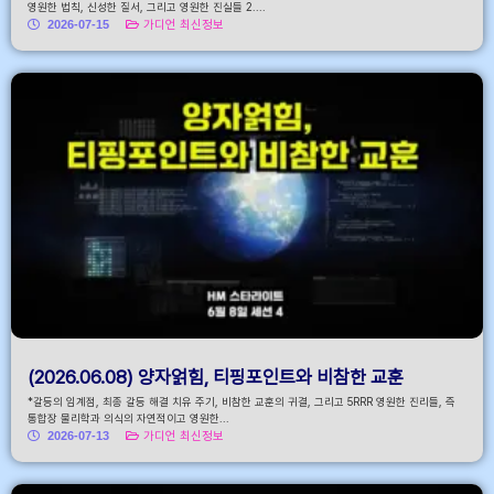
영원한 법칙, 신성한 질서, 그리고 영원한 진실들 2....
2026-07-15
가디언 최신정보
(2026.06.08) 양자얽힘, 티핑포인트와 비참한 교훈
*갈등의 임계점, 최종 갈등 해결 치유 주기, 비참한 교훈의 귀결, 그리고 5RRR 영원한 진리들, 즉
통합장 물리학과 의식의 자연적이고 영원한...
2026-07-13
가디언 최신정보