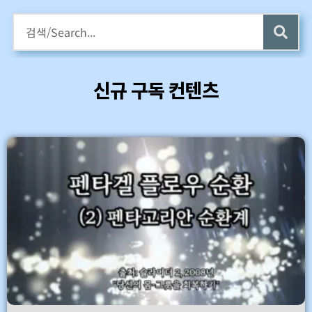
구독회원용 전자책 증정
카멜롯 인터뷰 Part 1 (4 ~6) 업데이트 (7/24)
신규 구독 컨텐츠
바로가기