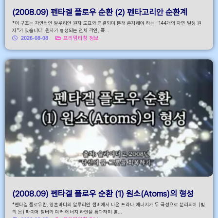
(2008.09) 펜타겔 플로우 순환 (2) 펜타고리안 순환계
*이 구조는 자연적인 알루리안 원자 도표와 연결되며 본래 존재해야 하는 "144개의 자연 발생 원
자"가 있습니다. 원자가 형성되는 전체 각인, 즉...
2026-08-08
프리덤티칭 정보
(2008.09) 펜타겔 플로우 순환 (1) 원소(Atoms)의 형성
*펜타겔 플로우란, 영혼바디의 알루리안 챔버에서 나온 프라나 에너지가 두 극성으로 분리되어 (빛
의 몸) 파이어 챔버와 여러 에너지 라인을 통과하며 별...