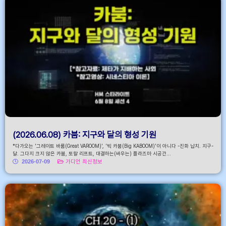
(2026.06.08) 카붐: 지구와 달의 형성 기원
*다가오는 '그레이트 바룸(Great VAROOM)', '빅 카붐(Big KABOOM)'이 아니다 -진화 납치. 지구-
달. 그다지 크지 않은 카붐, 토랄 리프트, 대결하는(싸우는) 플라즈마 시공간...
2026-07-09
가디언 최신정보