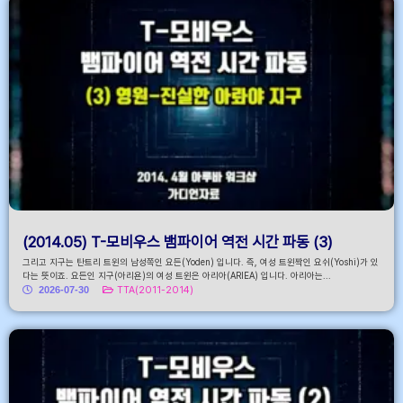
(2014.05) T-모비우스 뱀파이어 역전 시간 파동 (3)
그리고 지구는 탄트리 트윈의 남성쪽인 요든(Yoden) 입니다. 즉, 여성 트윈짝인 요쉬(Yoshi)가 있
다는 뜻이죠. 요든인 지구(아리욘)의 여성 트윈은 아리아(ARIEA) 입니다. 아리아는...
2026-07-30
TTA(2011-2014)