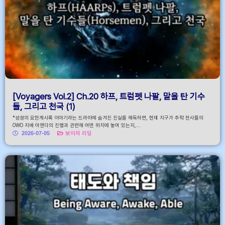
[Voyagers Vol.2] Ch.20 하프, 트럼펫 나팔, 말을 탄 기수
들, 그리고 천국 (1)
*성경의 요한계시록 이야기라는 드라마에 숨겨진 진실을 해독하면, 현재 지구가 추락 천사들의
OWO 지배 아젠다의 진행과 관련해 어떤 위치에 놓여 있는지,...
2026-07-05
보이저 리딩