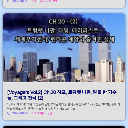
2026-08-05
프리덤티칭 정보
[Voyagers Vol.2] Ch.20 하프, 트럼펫 나팔, 말을 탄 기수
들, 그리고 천국 (2)
*뉴욕시의 세계무역센터 쌍둥이 빌딩 부지는 맨해튼 볼텍스와 몬톡-파이-Ex 팔콘 APIN을 통해 피
닉스 웜홀로 직접 연결되는 뉴욕 내 수많은 피닉스 스파이크...
2026-08-02
보이저 리딩