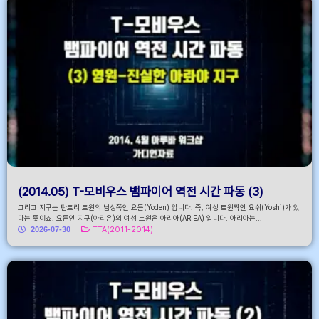
(2014.05) T-모비우스 뱀파이어 역전 시간 파동 (3)
그리고 지구는 탄트리 트윈의 남성쪽인 요든(Yoden) 입니다. 즉, 여성 트윈짝인 요쉬(Yoshi)가 있
다는 뜻이죠. 요든인 지구(아리욘)의 여성 트윈은 아리아(ARIEA) 입니다. 아리아는...
2026-07-30
TTA(2011-2014)