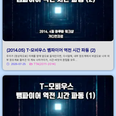
(2014.05) T-모비우스 뱀파이어 역전 시간 파동 (2)
우리가 (정상적으로) 미래를 향해 앞으로 움직인다면, 다시말해, 내부 창조계에서 바깥으로 나와 외
부 창조계로 들어간 뒤 계속 나아가다가, 시간-씨앗의 퀀텀을 모두...
2026-07-25
TTA(2011-2014)