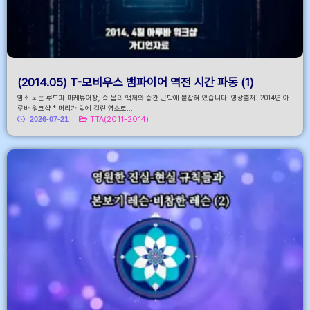
(2014.05) T-모비우스 뱀파이어 역전 시간 파동 (1)
염소 뇌는 루드파 마케튜어장, 즉 몸의 액체와 중간 근막에 붙잡혀 있습니다. 영상출처: 2014년 아
루바 워크샵 * 머리가 덫에 걸린 염소로...
2026-07-21
TTA(2011-2014)