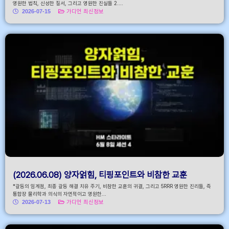
영원한 법칙, 신성한 질서, 그리고 영원한 진실들 2....
2026-07-15
가디언 최신정보
(2026.06.08) 양자얽힘, 티핑포인트와 비참한 교훈
*갈등의 임계점, 최종 갈등 해결 치유 주기, 비참한 교훈의 귀결, 그리고 5RRR 영원한 진리들, 즉
통합장 물리학과 의식의 자연적이고 영원한...
2026-07-13
가디언 최신정보