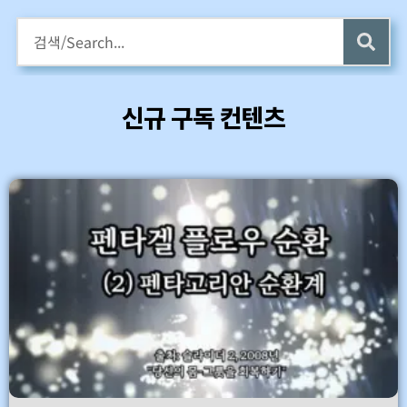
구독회원용 전자책 증정
카멜롯 인터뷰 Part 1 (4 ~6) 업데이트 (7/24)
신규 구독 컨텐츠
바로가기