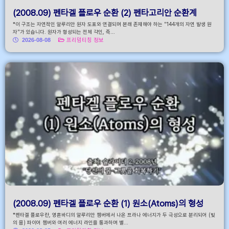
(2008.09) 펜타겔 플로우 순환 (2) 펜타고리안 순환계
*이 구조는 자연적인 알루리안 원자 도표와 연결되며 본래 존재해야 하는 "144개의 자연 발생 원
자"가 있습니다. 원자가 형성되는 전체 각인, 즉...
2026-08-08
프리덤티칭 정보
(2008.09) 펜타겔 플로우 순환 (1) 원소(Atoms)의 형성
*펜타겔 플로우란, 영혼바디의 알루리안 챔버에서 나온 프라나 에너지가 두 극성으로 분리되어 (빛
의 몸) 파이어 챔버와 여러 에너지 라인을 통과하며 별...