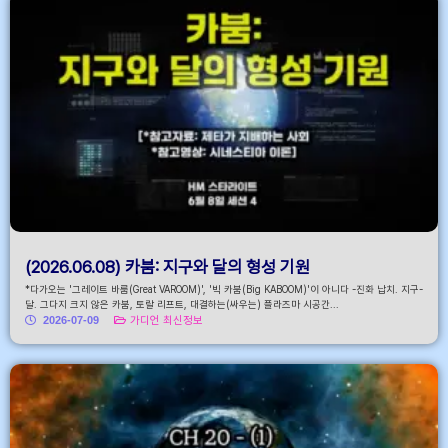
(2026.06.08) 카붐: 지구와 달의 형성 기원
*다가오는 '그레이트 바룸(Great VAROOM)', '빅 카붐(Big KABOOM)'이 아니다 -진화 납치. 지구-
달. 그다지 크지 않은 카붐, 토랄 리프트, 대결하는(싸우는) 플라즈마 시공간...
2026-07-09
가디언 최신정보