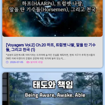
[Voyagers Vol.2] Ch.20 하프, 트럼펫 나팔, 말을 탄 기수
들, 그리고 천국 (1)
*성경의 요한계시록 이야기라는 드라마에 숨겨진 진실을 해독하면, 현재 지구가 추락 천사들의
OWO 지배 아젠다의 진행과 관련해 어떤 위치에 놓여 있는지,...
2026-07-05
보이저 리딩