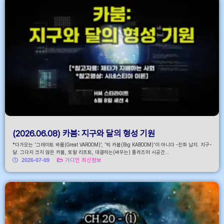
(2026.06.08) 카붐: 지구와 달의 형성 기원
*다가오는 '그레이트 바룸(Great VAROOM)', '빅 카붐(Big KABOOM)'이 아니다 -진화 납치. 지구-
달. 그다지 크지 않은 카붐, 토랄 리프트, 대결하는(싸우는) 플라즈마 시공간...
2026-07-09
가디언 최신정보