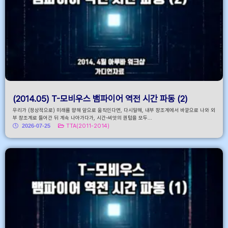
(2014.05) T-모비우스 뱀파이어 역전 시간 파동 (2)
우리가 (정상적으로) 미래를 향해 앞으로 움직인다면, 다시말해, 내부 창조계에서 바깥으로 나와 외
부 창조계로 들어간 뒤 계속 나아가다가, 시간-씨앗의 퀀텀을 모두...
2026-07-25
TTA(2011-2014)