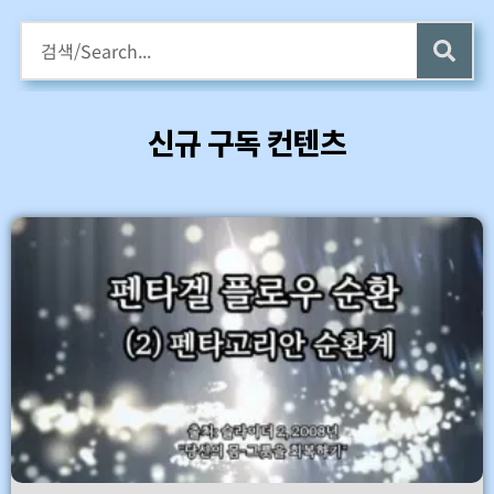
구독회원용 전자책 증정
카멜롯 인터뷰 Part 1 (4 ~6) 업데이트 (7/24)
신규 구독 컨텐츠
바로가기