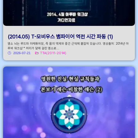
(2014.05) T-모비우스 뱀파이어 역전 시간 파동 (1)
염소 뇌는 루드파 마케튜어장, 즉 몸의 액체와 중간 근막에 붙잡혀 있습니다. 영상출처: 2014년 아
루바 워크샵 * 머리가 덫에 걸린 염소로...
2026-07-21
TTA(2011-2014)