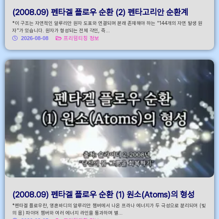
(2008.09) 펜타겔 플로우 순환 (2) 펜타고리안 순환계
*이 구조는 자연적인 알루리안 원자 도표와 연결되며 본래 존재해야 하는 "144개의 자연 발생 원
자"가 있습니다. 원자가 형성되는 전체 각인, 즉...
2026-08-08
프리덤티칭 정보
(2008.09) 펜타겔 플로우 순환 (1) 원소(Atoms)의 형성
*펜타겔 플로우란, 영혼바디의 알루리안 챔버에서 나온 프라나 에너지가 두 극성으로 분리되어 (빛
의 몸) 파이어 챔버와 여러 에너지 라인을 통과하며 별...