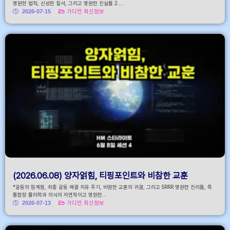
영원한 법칙, 신성한 질서, 그리고 영원한 진실들 2....
2026-07-15
가디언 최신정보
(2026.06.08) 양자얽힘, 티핑포인트와 비참한 교훈
*갈등의 임계점, 최종 갈등 해결 치유 주기, 비참한 교훈의 귀결, 그리고 5RRR 영원한 진리들, 즉
통합장 물리학과 의식의 자연적이고 영원한...
2026-07-13
가디언 최신정보