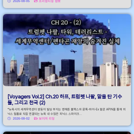
2026-08-05
프리덤티칭 정보
[Voyagers Vol.2] Ch.20 하프, 트럼펫 나팔, 말을 탄 기수
들, 그리고 천국 (2)
*뉴욕시의 세계무역센터 쌍둥이 빌딩 부지는 맨해튼 볼텍스와 몬톡-파이-Ex 팔콘 APIN을 통해 피
닉스 웜홀로 직접 연결되는 뉴욕 내 수많은 피닉스 스파이크...
2026-08-02
보이저 리딩