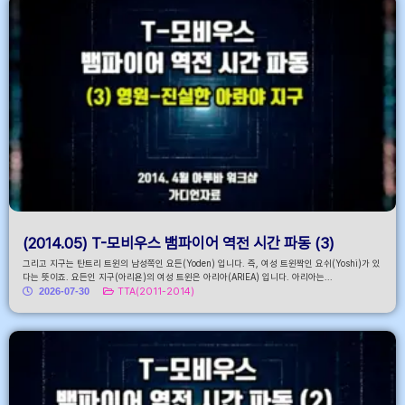
(2014.05) T-모비우스 뱀파이어 역전 시간 파동 (3)
그리고 지구는 탄트리 트윈의 남성쪽인 요든(Yoden) 입니다. 즉, 여성 트윈짝인 요쉬(Yoshi)가 있
다는 뜻이죠. 요든인 지구(아리욘)의 여성 트윈은 아리아(ARIEA) 입니다. 아리아는...
2026-07-30
TTA(2011-2014)