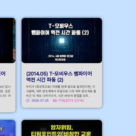
로가기
이어
(2014.05) T-모비우스 뱀파이어
역전 시간 파동 (2)
n) 입니
우리가 (정상적으로) 미래를 향해 앞으로 움직인다면, 다
이죠. 요든
시말해, 내부 창조계에서 바깥으로 나와 외부 창조계로 들
입니다. 아
어간 뒤 계속 나아가다가, 시간-씨앗의 퀀텀을 모두...
2026-07-25
TTA(2011-2014)