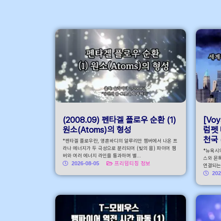
안내 바로가기
(2008.09) 펜타겔 플로우 순환 (1)
[Voy
원소(Atoms)의 형성
럼펫 
천국 
*펜타겔 플로우란, 영혼바디의 알루리안 챔버에서 나온 프
라나 에너지가 두 극성으로 분리되어 (빛의 몸) 파이어 챔
*뉴욕시
버와 여러 에너지 라인을 통과하며 별...
스와 몬톡
2026-08-05
프리덤티칭 정보
연결되는 
202