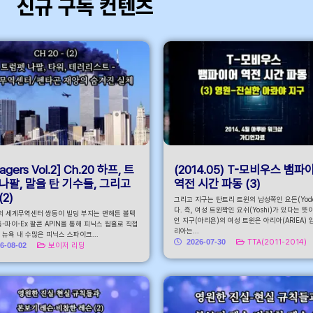
신규 구독 컨텐츠
바
agers Vol.2] Ch.20 하프, 트
(2014.05) T-모비우스 뱀파
나팔, 말을 탄 기수들, 그리고
역전 시간 파동 (3)
(2)
그리고 지구는 탄트리 트윈의 남성쪽인 요든(Yode
다. 즉, 여성 트윈짝인 요쉬(Yoshi)가 있다는 뜻
의 세계무역센터 쌍둥이 빌딩 부지는 맨해튼 볼텍
인 지구(아리욘)의 여성 트윈은 아리아(ARIEA) 
-파이-Ex 팔콘 APIN을 통해 피닉스 웜홀로 직접
리아는...
뉴욕 내 수많은 피닉스 스파이크...
2026-07-30
TTA(2011-2014)
6-08-02
보이저 리딩