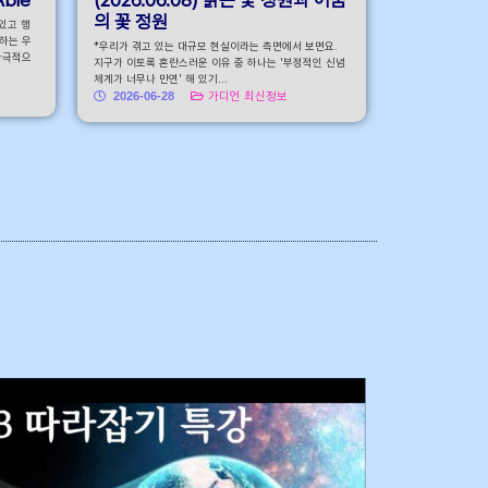
의 꽃 정원
어있고 행
하는 우
*우리가 겪고 있는 대규모 현실이라는 측면에서 보면요.
궁극적으
지구가 이토록 혼란스러운 이유 중 하나는 '부정적인 신념
체계가 너무나 만연' 해 있기...
2026-06-28
가디언 최신정보