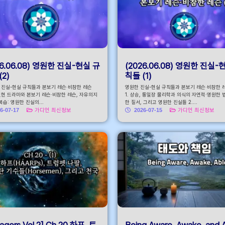
26.06.08) 영원한 진실-현실 규
(2026.06.08) 영원한 진실-
(2)
칙들 (1)
한 진실-현실 규칙들과 본보기 레슨·비참한 레슨
영원한 진실-현실 규칙들과 본보기 레슨·비참한 레슨
. 현현 드라마와 본보기 레슨·비참한 레슨, 자유의지
1. 상승, 통일장 물리학과 의식의 자연적·영원한 
 복습: 영원한 진실의...
한 질서, 그리고 영원한 진실들 2....
6-07-17
가디언 최신정보
2026-07-15
가디언 최신정보
agers Vol.2] Ch.20 하프, 트
Being Aware. Awake, and 