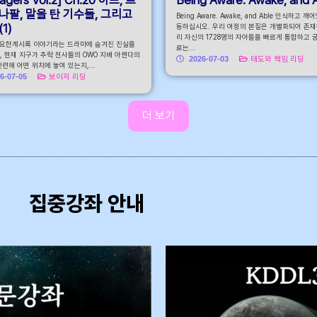
나팔, 말을 탄 기수들, 그리고
Being Aware. Awake, and Able 인식하고 깨
1)
동하십시오. 우리 여정의 본질은 개별화되어 존재
리 자신의 1728명의 자아들을 빠르게 통합하고 
 요한계시록 이야기라는 드라마에 숨겨진 진실을
로는...
, 현재 지구가 추락 천사들의 OWO 지배 아젠다의
2026-07-03
태도와 책임 리딩
련해 어떤 위치에 놓여 있는지,...
6-07-05
보이저 리딩
더 보기
집중강좌 안내