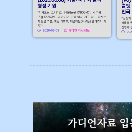
형성 기원
럼펫 
천국 (
*다가오는 '그레이트 바룸(Great VAROOM)', '빅 카붐
(Big KABOOM)'이 아니다 -진화 납치. 지구-달. 그다지 크
*성경의
지 않은 카붐, 토랄 리프트, 대결하는(싸우는) 플라즈마 시
해독하면
공간...
진행과 관
2026-07-09
가디언 최신정보
202