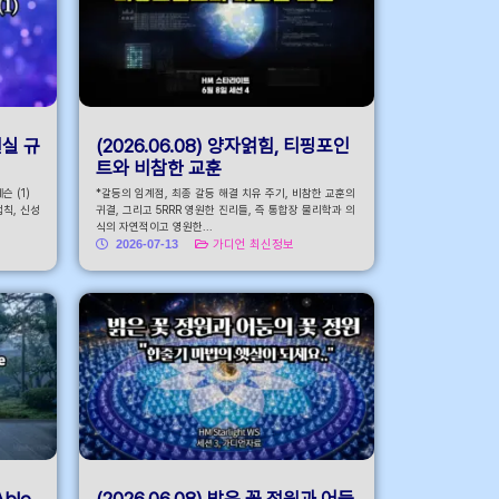
현실 규
(2026.06.08) 양자얽힘, 티핑포인
트와 비참한 교훈
 (1)
*갈등의 임계점, 최종 갈등 해결 치유 주기, 비참한 교훈의
법칙, 신성
귀결, 그리고 5RRR 영원한 진리들, 즉 통합장 물리학과 의
식의 자연적이고 영원한...
2026-07-13
가디언 최신정보
Able
(2026.06.08) 밝은 꽃 정원과 어둠