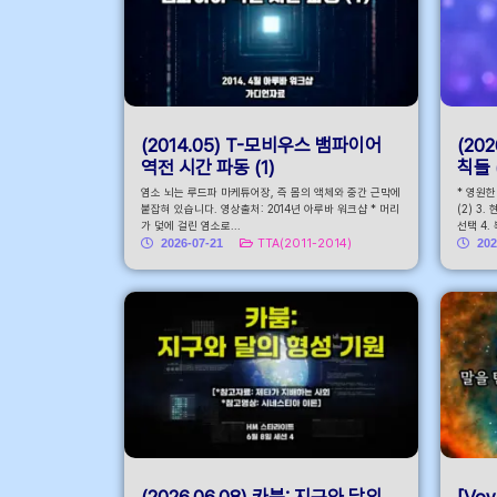
(2014.05) T-모비우스 뱀파이어
(20
역전 시간 파동 (1)
칙들 
염소 뇌는 루드파 마케튜어장, 즉 몸의 액체와 중간 근막에
* 영원
붙잡혀 있습니다. 영상출처: 2014년 아루바 워크샵 * 머리
(2) 3
가 덫에 걸린 염소로...
선택 4.
2026-07-21
TTA(2011-2014)
202
(2026.06.08) 카붐: 지구와 달의
[Voy