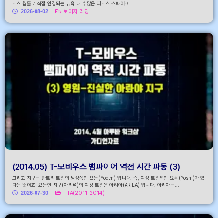
닉스 웜홀로 직접 연결되는 뉴욕 내 수많은 피닉스 스파이크...
2026-08-02
보이저 리딩
(2014.05) T-모비우스 뱀파이어 역전 시간 파동 (3)
그리고 지구는 탄트리 트윈의 남성쪽인 요든(Yoden) 입니다. 즉, 여성 트윈짝인 요쉬(Yoshi)가 있
다는 뜻이죠. 요든인 지구(아리욘)의 여성 트윈은 아리아(ARIEA) 입니다. 아리아는...
2026-07-30
TTA(2011-2014)