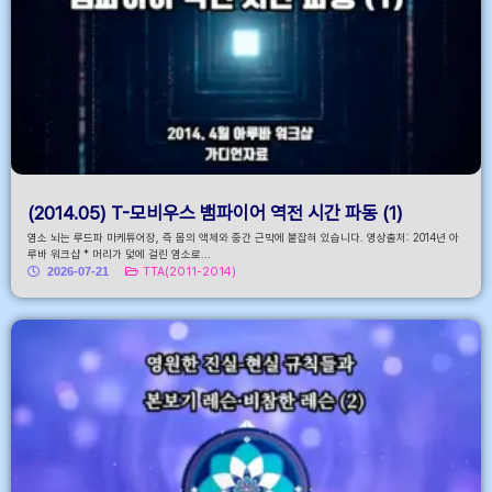
(2014.05) T-모비우스 뱀파이어 역전 시간 파동 (1)
염소 뇌는 루드파 마케튜어장, 즉 몸의 액체와 중간 근막에 붙잡혀 있습니다. 영상출처: 2014년 아
루바 워크샵 * 머리가 덫에 걸린 염소로...
2026-07-21
TTA(2011-2014)