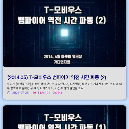
(2014.05) T-모비우스 뱀파이어 역전 시간 파동 (2)
우리가 (정상적으로) 미래를 향해 앞으로 움직인다면, 다시말해, 내부 창조계에서 바깥으로 나와 외
부 창조계로 들어간 뒤 계속 나아가다가, 시간-씨앗의 퀀텀을 모두...
2026-07-25
TTA(2011-2014)