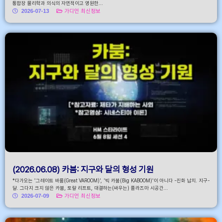
통합장 물리학과 의식의 자연적이고 영원한...
2026-07-13
가디언 최신정보
(2026.06.08) 카붐: 지구와 달의 형성 기원
*다가오는 '그레이트 바룸(Great VAROOM)', '빅 카붐(Big KABOOM)'이 아니다 -진화 납치. 지구-
달. 그다지 크지 않은 카붐, 토랄 리프트, 대결하는(싸우는) 플라즈마 시공간...
2026-07-09
가디언 최신정보