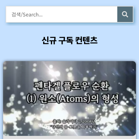
구독회원용 전자책 증정
카멜롯 인터뷰 Part 1 (4 ~6) 업데이트 (7/24)
신규 구독 컨텐츠
바로가기