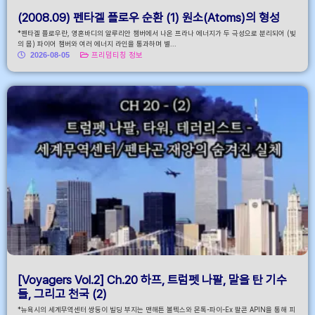
(2008.09) 펜타겔 플로우 순환 (1) 원소(Atoms)의 형성
*펜타겔 플로우란, 영혼바디의 알루리안 챔버에서 나온 프라나 에너지가 두 극성으로 분리되어 (빛
의 몸) 파이어 챔버와 여러 에너지 라인을 통과하며 별...
2026-08-05
프리덤티칭 정보
[Voyagers Vol.2] Ch.20 하프, 트럼펫 나팔, 말을 탄 기수
들, 그리고 천국 (2)
*뉴욕시의 세계무역센터 쌍둥이 빌딩 부지는 맨해튼 볼텍스와 몬톡-파이-Ex 팔콘 APIN을 통해 피