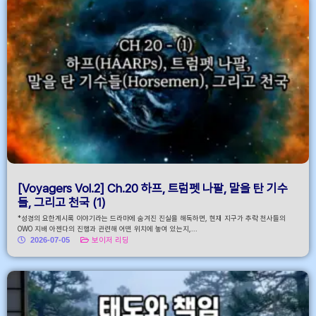
[Voyagers Vol.2] Ch.20 하프, 트럼펫 나팔, 말을 탄 기수
들, 그리고 천국 (1)
*성경의 요한계시록 이야기라는 드라마에 숨겨진 진실을 해독하면, 현재 지구가 추락 천사들의
OWO 지배 아젠다의 진행과 관련해 어떤 위치에 놓여 있는지,...
2026-07-05
보이저 리딩