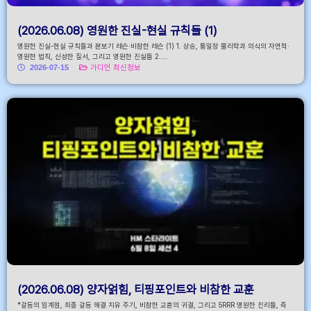
(2026.06.08) 영원한 진실-현실 규칙들 (1)
영원한 진실-현실 규칙들과 본보기 레슨·비참한 레슨 (1) 1. 상승, 통일장 물리학과 의식의 자연적·
영원한 법칙, 신성한 질서, 그리고 영원한 진실들 2....
2026-07-15
가디언 최신정보
(2026.06.08) 양자얽힘, 티핑포인트와 비참한 교훈
*갈등의 임계점, 최종 갈등 해결 치유 주기, 비참한 교훈의 귀결, 그리고 5RRR 영원한 진리들, 즉