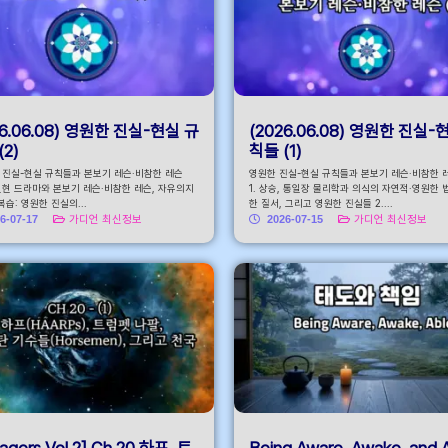
26.06.08) 영원한 진실-현실 규
(2026.06.08) 영원한 진실-
(2)
칙들 (1)
한 진실-현실 규칙들과 본보기 레슨·비참한 레슨
영원한 진실-현실 규칙들과 본보기 레슨·비참한 레슨
. 현현 드라마와 본보기 레슨·비참한 레슨, 자유의지
1. 상승, 통일장 물리학과 의식의 자연적·영원한 
 복습: 영원한 진실의...
한 질서, 그리고 영원한 진실들 2....
6-07-17
가디언 최신정보
2026-07-15
가디언 최신정보
agers Vol.2] Ch.20 하프, 트
Being Aware. Awake, and 