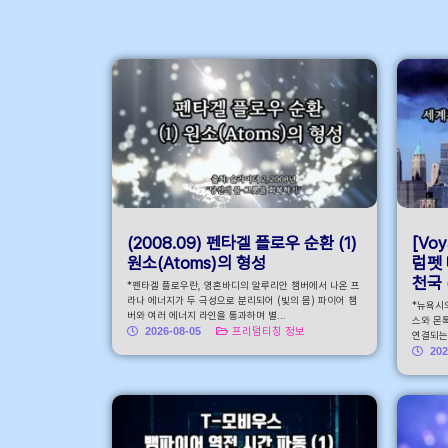
안내 바로가기
(2008.09) 펜타겔 플로우 순환 (1)
[Voy
원소(Atoms)의 형성
럼펫 
천국 
*펜타겔 플로우란, 영혼바디의 알루리안 챔버에서 나온 프
라나 에너지가 두 극성으로 분리되어 (빛의 몸) 파이어 챔
*뉴욕시
버와 여러 에너지 라인을 통과하며 별...
스와 몬톡
2026-08-05
프리덤티칭 정보
연결되는 
202