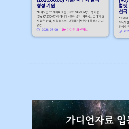
형성 기원
럼펫 
천국 (
*다가오는 '그레이트 바룸(Great VAROOM)', '빅 카붐
(Big KABOOM)'이 아니다 -진화 납치. 지구-달. 그다지 크
*성경의
지 않은 카붐, 토랄 리프트, 대결하는(싸우는) 플라즈마 시
해독하면
공간...
진행과 관
2026-07-09
가디언 최신정보
202