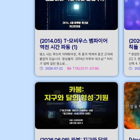
(2014.05) T-모비우스 뱀파이어
(20
역전 시간 파동 (1)
칙들 
염소 뇌는 루드파 마케튜어장, 즉 몸의 액체와 중간 근막에
* 영원
붙잡혀 있습니다. 영상출처: 2014년 아루바 워크샵 * 머리
(2) 3
가 덫에 걸린 염소로...
선택 4.
2026-07-21
TTA(2011-2014)
202
(2026.06.08) 카붐: 지구와 달의
[Voy