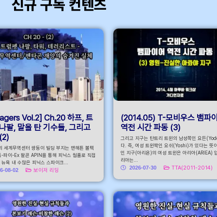
신규 구독 컨텐츠
바
agers Vol.2] Ch.20 하프, 트
(2014.05) T-모비우스 뱀파
나팔, 말을 탄 기수들, 그리고
역전 시간 파동 (3)
(2)
그리고 지구는 탄트리 트윈의 남성쪽인 요든(Yode
다. 즉, 여성 트윈짝인 요쉬(Yoshi)가 있다는 뜻
의 세계무역센터 쌍둥이 빌딩 부지는 맨해튼 볼텍
인 지구(아리욘)의 여성 트윈은 아리아(ARIEA) 
-파이-Ex 팔콘 APIN을 통해 피닉스 웜홀로 직접
리아는...
뉴욕 내 수많은 피닉스 스파이크...
2026-07-30
TTA(2011-2014)
6-08-02
보이저 리딩