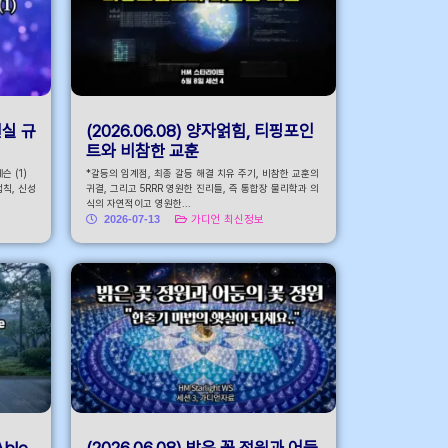
현실 규
(2026.06.08) 양자얽힘, 티핑포인
트와 비참한 교훈
 (1)
*갈등의 임계점, 최종 갈등 해결 치유 주기, 비참한 교훈의
법칙, 신성
귀결, 그리고 5RRR 영원한 진리들, 즉 통합장 물리학과 의
식의 자연적이고 영원한...
2026-07-13
가디언 최신정보
Able
(2026.06.08) 밝은 꽃 정원과 어둠