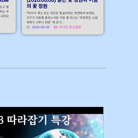
의 꽃 정원
어있고 행
하는 우
*우리가 겪고 있는 대규모 현실이라는 측면에서 보면요.
궁극적으
지구가 이토록 혼란스러운 이유 중 하나는 '부정적인 신념
체계가 너무나 만연' 해 있기...
2026-06-28
가디언 최신정보