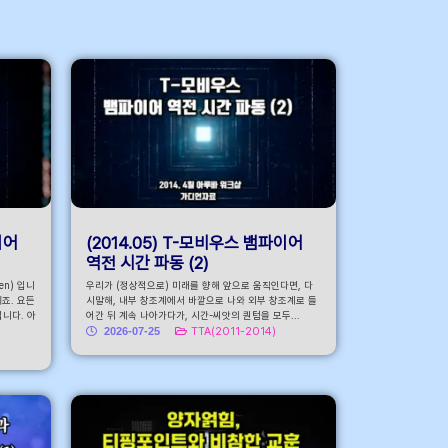
로가기
이어
(2014.05) T-모비우스 뱀파이어
역전 시간 파동 (2)
n) 입니
우리가 (정상적으로) 미래를 향해 앞으로 움직인다면, 다
이죠. 요든
시말해, 내부 창조계에서 바깥으로 나와 외부 창조계로 들
입니다. 아
어간 뒤 계속 나아가다가, 시간-씨앗의 퀀텀을 모두...
2026-07-25
TTA(2011-2014)