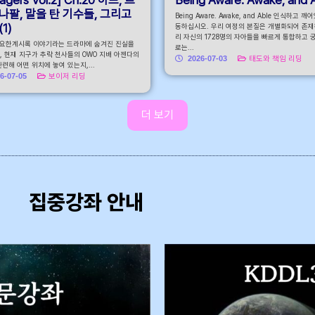
나팔, 말을 탄 기수들, 그리고
Being Aware. Awake, and Able 인식하고 깨
1)
동하십시오. 우리 여정의 본질은 개별화되어 존재
리 자신의 1728명의 자아들을 빠르게 통합하고 
 요한계시록 이야기라는 드라마에 숨겨진 진실을
로는...
, 현재 지구가 추락 천사들의 OWO 지배 아젠다의
2026-07-03
태도와 책임 리딩
련해 어떤 위치에 놓여 있는지,...
6-07-05
보이저 리딩
더 보기
집중강좌 안내