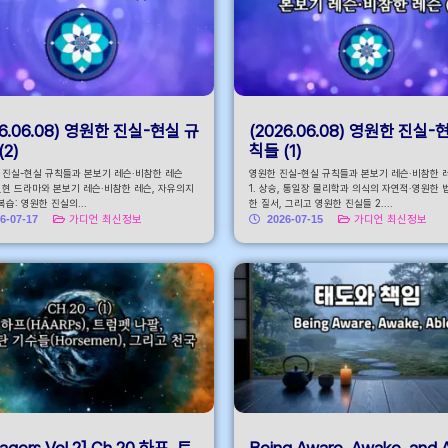
26.06.08) 영원한 진실-현실 규
(2026.06.08) 영원한 진실-
(2)
칙들 (1)
한 진실-현실 규칙들과 본보기 레슨·비참한 레슨
영원한 진실-현실 규칙들과 본보기 레슨·비참한 레슨
. 현현 드라마와 본보기 레슨·비참한 레슨, 자유의지
1. 상승, 통일장 물리학과 의식의 자연적·영원한 
 복습: 영원한 진실의...
한 질서, 그리고 영원한 진실들 2....
6-07-17
가디언 최신정보
2026-07-15
가디언 최신정보
agers Vol.2] Ch.20 하프, 트
Being Aware. Awake, and 