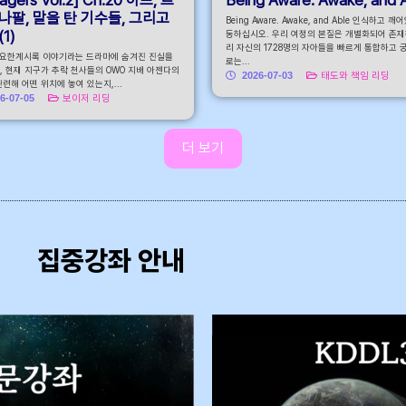
나팔, 말을 탄 기수들, 그리고
Being Aware. Awake, and Able 인식하고 깨
1)
동하십시오. 우리 여정의 본질은 개별화되어 존재
리 자신의 1728명의 자아들을 빠르게 통합하고 
 요한계시록 이야기라는 드라마에 숨겨진 진실을
로는...
, 현재 지구가 추락 천사들의 OWO 지배 아젠다의
2026-07-03
태도와 책임 리딩
련해 어떤 위치에 놓여 있는지,...
6-07-05
보이저 리딩
더 보기
집중강좌 안내