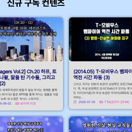
신규 구독 컨텐츠
바
agers Vol.2] Ch.20 하프, 트
(2014.05) T-모비우스 뱀파
나팔, 말을 탄 기수들, 그리고
역전 시간 파동 (3)
(2)
그리고 지구는 탄트리 트윈의 남성쪽인 요든(Yode
다. 즉, 여성 트윈짝인 요쉬(Yoshi)가 있다는 뜻
의 세계무역센터 쌍둥이 빌딩 부지는 맨해튼 볼텍
인 지구(아리욘)의 여성 트윈은 아리아(ARIEA) 
-파이-Ex 팔콘 APIN을 통해 피닉스 웜홀로 직접
리아는...
뉴욕 내 수많은 피닉스 스파이크...
2026-07-30
TTA(2011-2014)
6-08-02
보이저 리딩