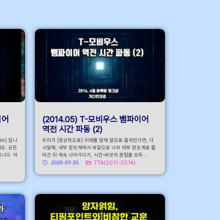
로가기
이어
(2014.05) T-모비우스 뱀파이어
역전 시간 파동 (2)
n) 입니
우리가 (정상적으로) 미래를 향해 앞으로 움직인다면, 다
이죠. 요든
시말해, 내부 창조계에서 바깥으로 나와 외부 창조계로 들
입니다. 아
어간 뒤 계속 나아가다가, 시간-씨앗의 퀀텀을 모두...
2026-07-25
TTA(2011-2014)