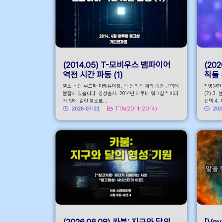
(2014.05) T-모비우스 뱀파이어
(20
역전 시간 파동 (1)
칙들 
염소 뇌는 루드파 마케튜어장, 즉 몸의 액체와 중간 근막에
* 영원
붙잡혀 있습니다. 영상출처: 2014년 아루바 워크샵 * 머리
(2) 3
가 덫에 걸린 염소로...
선택 4.
2026-07-21
TTA(2011-2014)
202
(2026.06.08) 카붐: 지구와 달의
[Voy