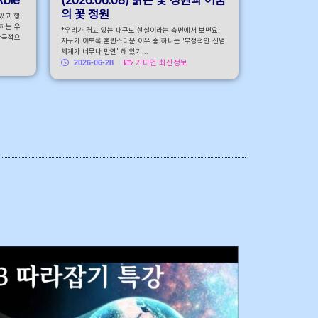
의 꽃 정원
어있고 행
하는 우
*우리가 겪고 있는 대규모 현실이라는 측면에서 보면요.
궁극적으
지구가 이토록 혼란스러운 이유 중 하나는 '부정적인 신념
체계가 너무나 만연' 해 있기...
2026-06-28
가디언 최신정보