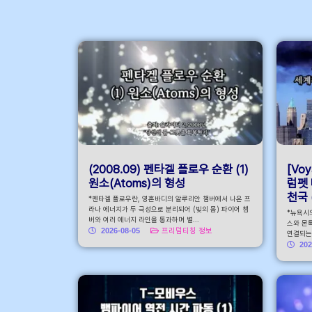
안내 바로가기
(2008.09) 펜타겔 플로우 순환 (1)
[Voy
원소(Atoms)의 형성
럼펫 
천국 
*펜타겔 플로우란, 영혼바디의 알루리안 챔버에서 나온 프
라나 에너지가 두 극성으로 분리되어 (빛의 몸) 파이어 챔
*뉴욕시
버와 여러 에너지 라인을 통과하며 별...
스와 몬톡
2026-08-05
프리덤티칭 정보
연결되는 
202