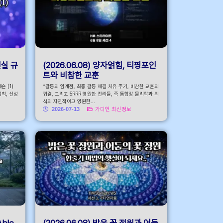
현실 규
(2026.06.08) 양자얽힘, 티핑포인
트와 비참한 교훈
 (1)
*갈등의 임계점, 최종 갈등 해결 치유 주기, 비참한 교훈의
법칙, 신성
귀결, 그리고 5RRR 영원한 진리들, 즉 통합장 물리학과 의
식의 자연적이고 영원한...
2026-07-13
가디언 최신정보
Able
(2026.06.08) 밝은 꽃 정원과 어둠