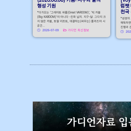
형성 기원
럼펫 
천국 (
*다가오는 '그레이트 바룸(Great VAROOM)', '빅 카붐
(Big KABOOM)'이 아니다 -진화 납치. 지구-달. 그다지 크
*성경의
지 않은 카붐, 토랄 리프트, 대결하는(싸우는) 플라즈마 시
해독하면
공간...
진행과 관
2026-07-09
가디언 최신정보
202