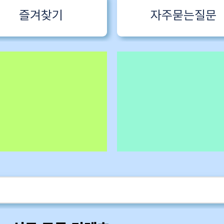
즐겨찾기
자주묻는질문
 1 한국어특
구독회원용
카멜롯 인터뷰 Part 1 (