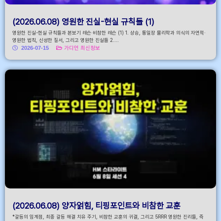
(2026.06.08) 영원한 진실-현실 규칙들 (1)
영원한 진실-현실 규칙들과 본보기 레슨·비참한 레슨 (1) 1. 상승, 통일장 물리학과 의식의 자연적·
영원한 법칙, 신성한 질서, 그리고 영원한 진실들 2....
2026-07-15
가디언 최신정보
(2026.06.08) 양자얽힘, 티핑포인트와 비참한 교훈
*갈등의 임계점, 최종 갈등 해결 치유 주기, 비참한 교훈의 귀결, 그리고 5RRR 영원한 진리들, 즉