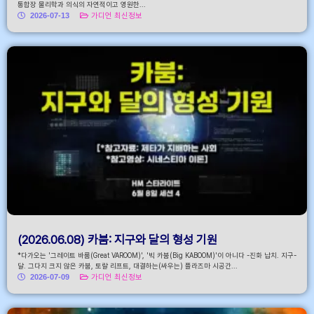
통합장 물리학과 의식의 자연적이고 영원한...
2026-07-13
가디언 최신정보
(2026.06.08) 카붐: 지구와 달의 형성 기원
*다가오는 '그레이트 바룸(Great VAROOM)', '빅 카붐(Big KABOOM)'이 아니다 -진화 납치. 지구-
달. 그다지 크지 않은 카붐, 토랄 리프트, 대결하는(싸우는) 플라즈마 시공간...
2026-07-09
가디언 최신정보