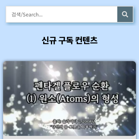
구독회원용 전자책 증정
카멜롯 인터뷰 Part 1 (4 ~6) 업데이트 (7/24)
신규 구독 컨텐츠
바로가기