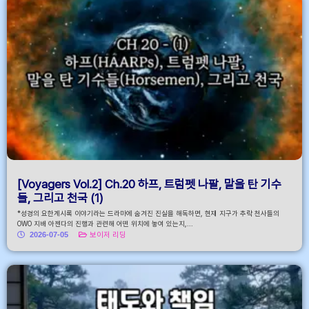
[Voyagers Vol.2] Ch.20 하프, 트럼펫 나팔, 말을 탄 기수
들, 그리고 천국 (1)
*성경의 요한계시록 이야기라는 드라마에 숨겨진 진실을 해독하면, 현재 지구가 추락 천사들의
OWO 지배 아젠다의 진행과 관련해 어떤 위치에 놓여 있는지,...
2026-07-05
보이저 리딩