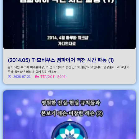
(2014.05) T-모비우스 뱀파이어 역전 시간 파동 (1)
염소 뇌는 루드파 마케튜어장, 즉 몸의 액체와 중간 근막에 붙잡혀 있습니다. 영상출처: 2014년 아
루바 워크샵 * 머리가 덫에 걸린 염소로...
2026-07-21
TTA(2011-2014)