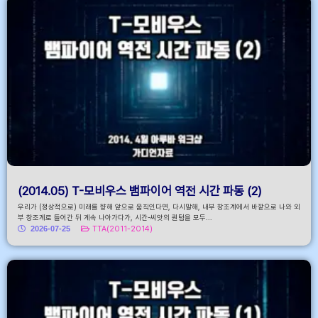
(2014.05) T-모비우스 뱀파이어 역전 시간 파동 (2)
우리가 (정상적으로) 미래를 향해 앞으로 움직인다면, 다시말해, 내부 창조계에서 바깥으로 나와 외
부 창조계로 들어간 뒤 계속 나아가다가, 시간-씨앗의 퀀텀을 모두...
2026-07-25
TTA(2011-2014)