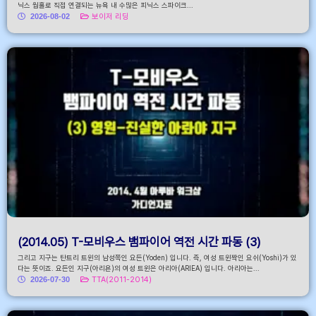
닉스 웜홀로 직접 연결되는 뉴욕 내 수많은 피닉스 스파이크...
2026-08-02
보이저 리딩
(2014.05) T-모비우스 뱀파이어 역전 시간 파동 (3)
그리고 지구는 탄트리 트윈의 남성쪽인 요든(Yoden) 입니다. 즉, 여성 트윈짝인 요쉬(Yoshi)가 있
다는 뜻이죠. 요든인 지구(아리욘)의 여성 트윈은 아리아(ARIEA) 입니다. 아리아는...
2026-07-30
TTA(2011-2014)