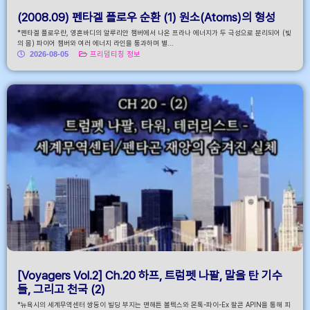
(2008.09) 펜타겔 플로우 순환 (1) 원소(Atoms)의 형성
*펜타겔 플로우란, 영혼바디의 알루리안 챔버에서 나온 프라나 에너지가 두 극성으로 분리되어 (빛
의 몸) 파이어 챔버와 여러 에너지 라인을 통과하며 별...
2026-08-05
프리덤티칭 정보
[Voyagers Vol.2] Ch.20 하프, 트럼펫 나팔, 말을 탄 기수
들, 그리고 천국 (2)
*뉴욕시의 세계무역센터 쌍둥이 빌딩 부지는 맨해튼 볼텍스와 몬톡-파이-Ex 팔콘 APIN을 통해 피