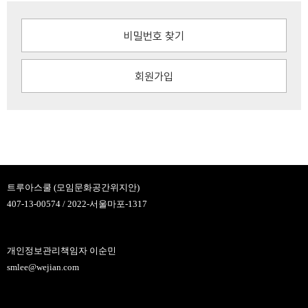
비밀번호 찾기
회원가입
트루아스쿨 (모임문화공간위지안)
407-13-00574 / 2022-서울마포-1317
개인정보관리책임자 이순민
smlee@wejian.com