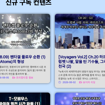
신규 구독 컨텐츠
바
08.09) 펜타겔 플로우 순환 (1)
[Voyagers Vol.2] Ch.20 하
Atoms)의 형성
럼펫 나팔, 말을 탄 기수들, 
천국 (2)
 플로우란, 영혼바디의 알루리안 챔버에서 나온 프
지가 두 극성으로 분리되어 (빛의 몸) 파이어 챔
*뉴욕시의 세계무역센터 쌍둥이 빌딩 부지는 맨
 에너지 라인을 통과하며 별...
스와 몬톡-파이-Ex 팔콘 APIN을 통해 피닉스 
6-08-05
프리덤티칭 정보
연결되는 뉴욕 내 수많은 피닉스 스파이크...
2026-08-02
보이저 리딩