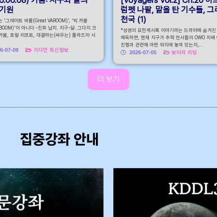
 기원
럼펫 나팔, 말을 탄 기수들, 
천국 (1)
 '그레이트 바룸(Great VAROOM)', '빅 카붐
KABOOM)'이 아니다 -진화 납치. 지구-달. 그다지 크
*성경의 요한계시록 이야기라는 드라마에 숨겨진
카붐, 토랄 리프트, 대결하는(싸우는) 플라즈마 시
해독하면, 현재 지구가 추락 천사들의 OWO 지배
진행과 관련해 어떤 위치에 놓여 있는지,...
6-07-09
가디언 최신정보
2026-07-05
보이저 리딩
더 보기
집중강좌 안내