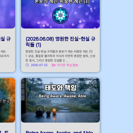
현실 규
(2026.06.08) 영원한 진실-현실 규
칙들 (1)
 레슨
영원한 진실-현실 규칙들과 본보기 레슨·비참한 레슨 (1)
 자유의지
1. 상승, 통일장 물리학과 의식의 자연적·영원한 법칙, 신성
한 질서, 그리고 영원한 진실들 2....
2026-07-15
가디언 최신정보
프, 트
Being Aware. Awake, and Able