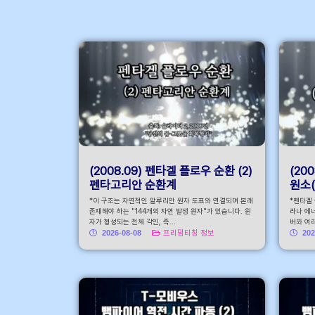
안내 바로가기
(2008.09) 펜타겔 플로우 순환 (2)
(20
펜타고리안 순환계
원소(
*이 구조는 자연적인 알루리안 원자 도표와 연결되며 본래
*펜타겔
존재해야 하는 "144개의 자연 발생 원자"가 있습니다. 원
라나 에너
자가 형성되는 전체 각인, 즉...
버와 여러
2026-08-08
프리덤티칭 정보
202