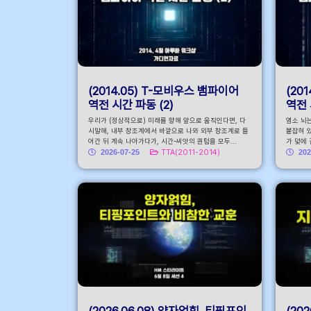
(2014.05) T-모비우스 뱀파이어
(20
역전 시간 파동 (2)
역전 
우리가 (정상적으로) 미래를 향해 앞으로 움직인다면, 다
염소 뇌
시말해, 내부 창조계에서 바깥으로 나와 외부 창조계로 들
붙잡혀 있
어간 뒤 계속 나아가다가, 시간-씨앗의 퀀텀을 모두...
가 덫에 
2026-07-25
TTA(2011-2014)
202
(2026.06.08) 양자얽힘, 티핑포인
(20