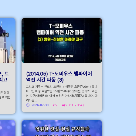
로가기
프, 트
(2014.05) T-모비우스 뱀파이어
그리고
역전 시간 파동 (3)
그리고 지구는 탄트리 트윈의 남성쪽인 요든(Yoden) 입니
다. 즉, 여성 트윈짝인 요쉬(Yoshi)가 있다는 뜻이죠. 요든
해튼 볼텍
인 지구(아리욘)의 여성 트윈은 아리아(ARIEA) 입니다. 아
웜홀로 직접
리아는...
2026-07-30
TTA(2011-2014)