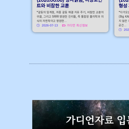
트와 비참한 교훈
형성
*갈등의 임계점, 최종 갈등 해결 치유 주기, 비참한 교훈의
*다가오는
귀결, 그리고 5RRR 영원한 진리들, 즉 통합장 물리학과 의
(Big 
식의 자연적이고 영원한...
지 않은 
공간...
2026-07-13
가디언 최신정보
202