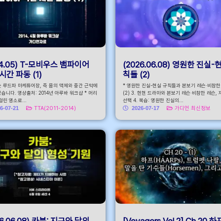
14.05) T-모비우스 뱀파이어
(2026.06.08) 영원한 진실-
시간 파동 (1)
칙들 (2)
는 루드파 마케튜어장, 즉 몸의 액체와 중간 근막에
* 영원한 진실-현실 규칙들과 본보기 레슨·비참한
습니다. 영상출처: 2014년 아루바 워크샵 * 머리
(2) 3. 현현 드라마와 본보기 레슨·비참한 레슨,
걸린 염소로...
선택 4. 복습: 영원한 진실의...
6-07-21
TTA(2011-2014)
2026-07-17
가디언 최신정보
26.06.08) 카붐: 지구와 달의
[Voyagers Vol.2] Ch.20 하