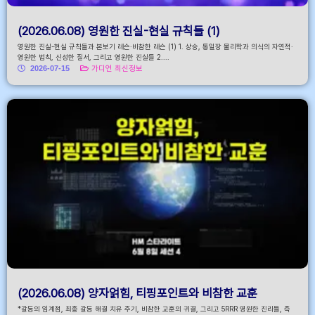
(2026.06.08) 영원한 진실-현실 규칙들 (1)
영원한 진실-현실 규칙들과 본보기 레슨·비참한 레슨 (1) 1. 상승, 통일장 물리학과 의식의 자연적·
영원한 법칙, 신성한 질서, 그리고 영원한 진실들 2....
2026-07-15
가디언 최신정보
(2026.06.08) 양자얽힘, 티핑포인트와 비참한 교훈
*갈등의 임계점, 최종 갈등 해결 치유 주기, 비참한 교훈의 귀결, 그리고 5RRR 영원한 진리들, 즉