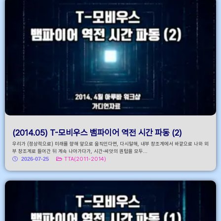
(2014.05) T-모비우스 뱀파이어 역전 시간 파동 (2)
우리가 (정상적으로) 미래를 향해 앞으로 움직인다면, 다시말해, 내부 창조계에서 바깥으로 나와 외
부 창조계로 들어간 뒤 계속 나아가다가, 시간-씨앗의 퀀텀을 모두...
2026-07-25
TTA(2011-2014)