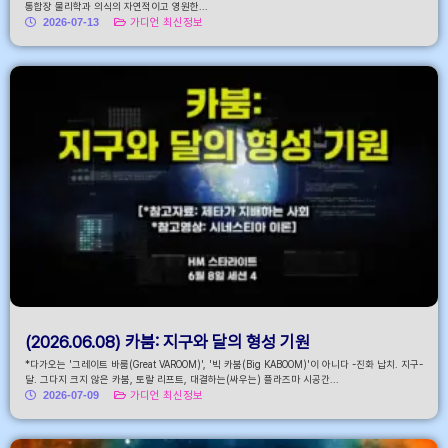
통합장 물리학과 의식의 자연적이고 영원한...
2026-07-13
가디언 최신정보
(2026.06.08) 카붐: 지구와 달의 형성 기원
*다가오는 '그레이트 바룸(Great VAROOM)', '빅 카붐(Big KABOOM)'이 아니다 -진화 납치. 지구-
달. 그다지 크지 않은 카붐, 토랄 리프트, 대결하는(싸우는) 플라즈마 시공간...
2026-07-09
가디언 최신정보