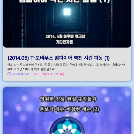
(2014.05) T-모비우스 뱀파이어 역전 시간 파동 (1)
염소 뇌는 루드파 마케튜어장, 즉 몸의 액체와 중간 근막에 붙잡혀 있습니다. 영상출처: 2014년 아
루바 워크샵 * 머리가 덫에 걸린 염소로...
2026-07-21
TTA(2011-2014)