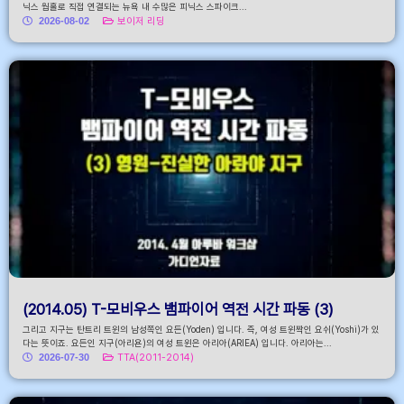
닉스 웜홀로 직접 연결되는 뉴욕 내 수많은 피닉스 스파이크...
2026-08-02
보이저 리딩
(2014.05) T-모비우스 뱀파이어 역전 시간 파동 (3)
그리고 지구는 탄트리 트윈의 남성쪽인 요든(Yoden) 입니다. 즉, 여성 트윈짝인 요쉬(Yoshi)가 있
다는 뜻이죠. 요든인 지구(아리욘)의 여성 트윈은 아리아(ARIEA) 입니다. 아리아는...
2026-07-30
TTA(2011-2014)