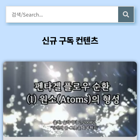
구독회원용 전자책 증정
카멜롯 인터뷰 Part 1 (4 ~6) 업데이트 (7/24)
신규 구독 컨텐츠
바로가기