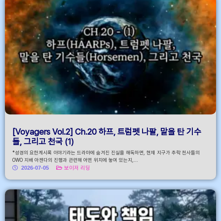
[Voyagers Vol.2] Ch.20 하프, 트럼펫 나팔, 말을 탄 기수
들, 그리고 천국 (1)
*성경의 요한계시록 이야기라는 드라마에 숨겨진 진실을 해독하면, 현재 지구가 추락 천사들의
OWO 지배 아젠다의 진행과 관련해 어떤 위치에 놓여 있는지,...
2026-07-05
보이저 리딩