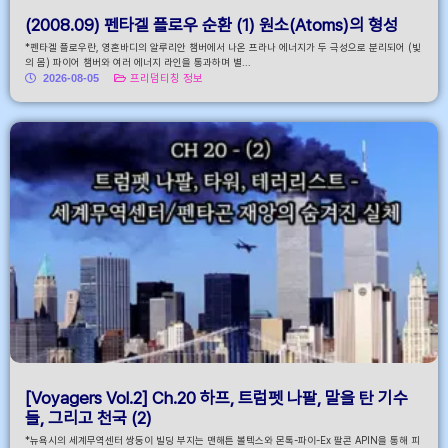
(2008.09) 펜타겔 플로우 순환 (1) 원소(Atoms)의 형성
*펜타겔 플로우란, 영혼바디의 알루리안 챔버에서 나온 프라나 에너지가 두 극성으로 분리되어 (빛
의 몸) 파이어 챔버와 여러 에너지 라인을 통과하며 별...
2026-08-05
프리덤티칭 정보
[Voyagers Vol.2] Ch.20 하프, 트럼펫 나팔, 말을 탄 기수
들, 그리고 천국 (2)
*뉴욕시의 세계무역센터 쌍둥이 빌딩 부지는 맨해튼 볼텍스와 몬톡-파이-Ex 팔콘 APIN을 통해 피